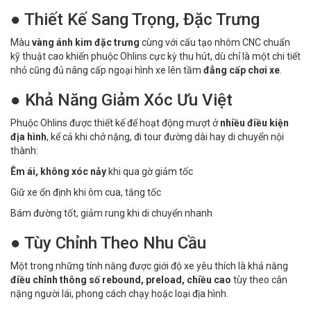
● Thiết Kế Sang Trọng, Đặc Trưng
Màu
vàng ánh kim đặc trưng
cùng với cấu tạo nhôm CNC chuẩn
kỹ thuật cao khiến phuộc Ohlins cực kỳ thu hút, dù chỉ là một chi tiết
nhỏ cũng đủ nâng cấp ngoại hình xe lên tầm
đẳng cấp chơi xe
.
● Khả Năng Giảm Xóc Ưu Việt
Phuộc Ohlins được thiết kế để hoạt động mượt ở
nhiều điều kiện
địa hình
, kể cả khi chở nặng, đi tour đường dài hay di chuyển nội
thành:
Êm ái, không xóc nảy
khi qua gờ giảm tốc
Giữ xe ổn định khi ôm cua, tăng tốc
Bám đường tốt, giảm rung khi di chuyển nhanh
● Tùy Chỉnh Theo Nhu Cầu
Một trong những tính năng được giới độ xe yêu thích là khả năng
điều chỉnh thông số rebound, preload, chiều cao
tùy theo cân
nặng người lái, phong cách chạy hoặc loại địa hình.