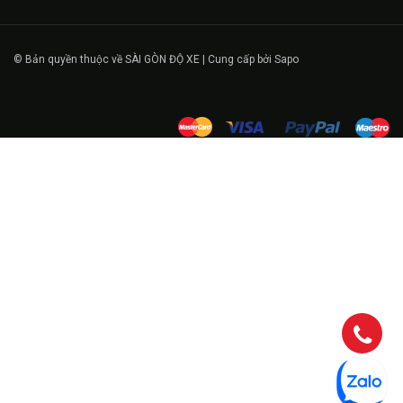
© Bản quyền thuộc về SÀI GÒN ĐỘ XE | Cung cấp bởi Sapo