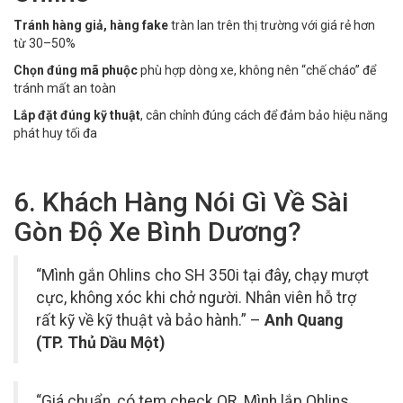
Tránh hàng giả, hàng fake
tràn lan trên thị trường với giá rẻ hơn
từ 30–50%
Chọn đúng mã phuộc
phù hợp dòng xe, không nên “chế cháo” để
tránh mất an toàn
Lắp đặt đúng kỹ thuật
, cân chỉnh đúng cách để đảm bảo hiệu năng
phát huy tối đa
6. Khách Hàng Nói Gì Về Sài
Gòn Độ Xe Bình Dương?
“Mình gắn Ohlins cho SH 350i tại đây, chạy mượt
cực, không xóc khi chở người. Nhân viên hỗ trợ
rất kỹ về kỹ thuật và bảo hành.” –
Anh Quang
(TP. Thủ Dầu Một)
“Giá chuẩn, có tem check QR. Mình lắp Ohlins