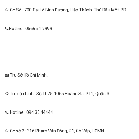
💠 Cơ Sở : 700 Đại Lộ Bình Dương, Hiệp Thành, Thủ Dầu Một, BD
📞Hotline : 05665.1.9999
🏡 Trụ Sở Hồ Chí Minh :
💠 Trụ sở chính : Số 1075-1065 Hoàng Sa, P11, Quận 3.
📞 Hotline : 094.35.44444
💠 Cơ sở 2 : 316 Phạm Văn Đồng, P1, Gò Vấp, HCMN.