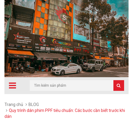
Trang chủ
BLOG
Quy trình dán phim PPF tiêu chuẩn: Các bước cần biết trước khi
dán