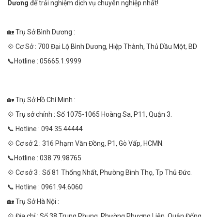
Dương
để trải nghiệm dịch vụ chuyên nghiệp nhất!
🏡 Trụ Sở Bình Dương :
💠 Cơ Sở : 700 Đại Lộ Bình Dương, Hiệp Thành, Thủ Dầu Một, BD
📞Hotline : 05665.1.9999
🏡 Trụ Sở Hồ Chí Minh :
💠 Trụ sở chính : Số 1075-1065 Hoàng Sa, P11, Quận 3.
📞 Hotline : 094.35.44444
💠 Cơ sở 2 : 316 Phạm Văn Đồng, P1, Gò Vấp, HCMN.
📞Hotline : 038.79.98765
💠 Cơ sở 3 : Số 81 Thống Nhất, Phường Bình Thọ, Tp Thủ Đức.
📞 Hotline : 0961.94.6060
🏡 Trụ Sở Hà Nội :
💠 Địa chỉ : Số 38 Trung Phụng, Phường Phương Liên, Quận Đống