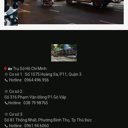
🏡 Trụ Sở Hồ Chí Minh :
💠 Cơ sở 1 : Số 1075 Hoàng Sa, P11, Quận 3.
📞 Hotline : 0964.496.956
💠 Cơ sở 2 :
Số 316 Phạm Văn Đồng P1 Gò Vấp
📞Hotline : 038 79 98765
💠 Cơ sở 3 :
Số 81 Thống Nhất, Phường Bình Thọ, Tp Thủ Đức.
📞 Hotline : 0961.94.6060