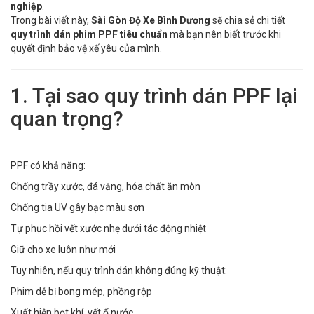
nghiệp
.
Trong bài viết này,
Sài Gòn Độ Xe Bình Dương
sẽ chia sẻ chi tiết
quy trình dán phim PPF tiêu chuẩn
mà bạn nên biết trước khi
quyết định bảo vệ xế yêu của mình.
1. Tại sao quy trình dán PPF lại
quan trọng?
PPF có khả năng:
Chống trầy xước, đá văng, hóa chất ăn mòn
Chống tia UV gây bạc màu sơn
Tự phục hồi vết xước nhẹ dưới tác động nhiệt
Giữ cho xe luôn như mới
Tuy nhiên, nếu quy trình dán không đúng kỹ thuật:
Phim dễ bị bong mép, phồng rộp
Xuất hiện bọt khí, vết ố nước