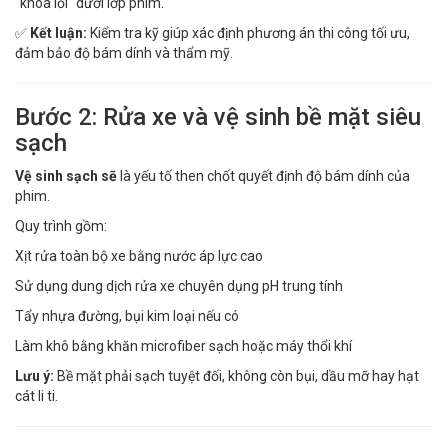
"khóa lỗi" dưới lớp phim.
✅
Kết luận:
Kiểm tra kỹ giúp xác định phương án thi công tối ưu,
đảm bảo độ bám dính và thẩm mỹ.
Bước 2: Rửa xe và vệ sinh bề mặt siêu
sạch
Vệ sinh sạch sẽ
là yếu tố then chốt quyết định độ bám dính của
phim.
Quy trình gồm:
Xịt rửa toàn bộ xe bằng nước áp lực cao
Sử dụng dung dịch rửa xe chuyên dụng pH trung tính
Tẩy nhựa đường, bụi kim loại nếu có
Làm khô bằng khăn microfiber sạch hoặc máy thổi khí
Lưu ý:
Bề mặt phải sạch tuyệt đối, không còn bụi, dầu mỡ hay hạt
cát li ti.