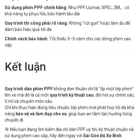
Sử dụng phim PPF chính hãng:
Như PPF Llumar, XPEL, 3M,... có
khả năng tự phục hồi, bảo hành lâu dài
Quy trình thi công phải rõ ràng:
Không "rút gọn" hoặc làm ẩu để
đảm bảo hiệu quả tối đa
Chính sách bảo hành:
Tối thiểu 3–5 năm cho các dòng phim cao
cấp
Kết luận
Quy trình dán phim PPF
không đơn thuần chỉ là "ốp một lớp phim"
lên xe mà đó là cả một
quy trình kỹ thuật cao
, đòi hỏi sự chính xác,
tỉ mỉ và chuyên môn sâu.
Chỉ khi thực hiện đúng tiêu chuẩn, lớp phim mới phát huy tối đa khả
năng
bảo vệ và làm đẹp cho xe
, giúp bạn an tâm tận hưởng từng
chuyến đi.
🎯 Nếu bạn đang tìm kiếm địa chỉ dán PPF uy tín, kỹ thuật chuẩn và
sử dụng phim cao cấp, hãy đến ngay với
Sài Gòn Độ Xe Bình