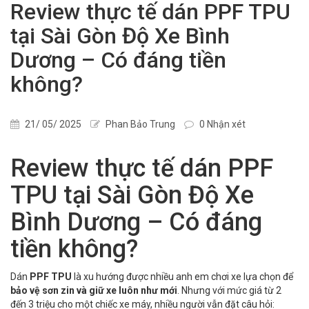
Review thực tế dán PPF TPU
tại Sài Gòn Độ Xe Bình
Dương – Có đáng tiền
không?
21/ 05/ 2025
Phan Bảo Trung
0 Nhận xét
Review thực tế dán PPF
TPU tại Sài Gòn Độ Xe
Bình Dương – Có đáng
tiền không?
Dán
PPF TPU
là xu hướng được nhiều anh em chơi xe lựa chọn để
bảo vệ sơn zin và giữ xe luôn như mới
. Nhưng với mức giá từ 2
đến 3 triệu cho một chiếc xe máy, nhiều người vẫn đặt câu hỏi: