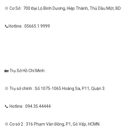
💠 Cơ Sở : 700 Đại Lộ Bình Dương, Hiệp Thành, Thủ Dầu Một, BD
📞Hotline : 05665.1.9999
🏡 Trụ Sở Hồ Chí Minh :
💠 Trụ sở chính : Số 1075-1065 Hoàng Sa, P11, Quận 3.
📞 Hotline : 094.35.44444
💠 Cơ sở 2 : 316 Phạm Văn Đồng, P1, Gò Vấp, HCMN.