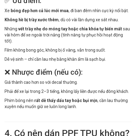
✅ Ưu điểm:
Xe
bóng đẹp hơn cả lúc mới mua
, đi ban đêm nhìn cực kỳ nổi bật.
Không hề bị trầy xước thêm
, dù có vài lần dựng xe sát nhau.
Những
vết trầy nhẹ do móng tay hoặc chìa khóa tự biến mất
sau
vài hôm để xe ngoài trời nắng (tính năng tự phục hồi hoạt động
tốt).
Film không bong góc, không bị ố vàng, vẫn trong suốt.
Dễ vệ sinh – chỉ cần lau nhẹ bằng khăn ẩm là sạch bụi.
❌ Nhược điểm (nếu có):
Giá thành cao hơn so với decal thường.
Phải để xe lại trong 2–3 tiếng, không lấy liền được nếu đông khách.
Phim bóng nên
rất dễ thấy dấu tay hoặc bụi mịn
, cần lau thường
xuyên nếu muốn giữ xe luôn long lanh.
4. Có nên dán PPF TPU không?