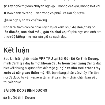
🛠 Tay nghề thợ dán chuyên nghiệp – không cắt lẹm, không bọt khí.
🛡 Bảo hành rõ ràng – dán xong có phiếu và lưu hồ sơ xe.
💰 Giá hợp lý so với chất lượng.
Ngoài ra, tiệm còn có nhiều dịch vụ đi kèm như:
độ đèn, thay pô,
lên dàn áo, sơn phối màu, gắn đồ chơi xe
, rất phù hợp cho anh em
thích
độ kiểng nhẹ
mà vẫn giữ xe sạch đẹp.
Kết luận
Sau khi trải nghiệm dán
PPF TPU tại Sài Gòn Độ Xe Bình Dương
,
mình đánh giá đây là
một khoản đầu tư hoàn toàn xứng đáng
, đặc
biệt với những ai quan tâm đến việc
giữ gìn xe như mới, tránh trầy
xước và nâng cao thẩm mỹ
. Nếu bạn đang phân vân, hãy đến tận
nơi để được tư vấn và xem tận mắt xe mẫu – chắc chắn bạn sẽ bị
thuyết phục.
SÀI GÒN ĐỘ XE BÌNH DƯƠNG
🏡 Trụ Sở Bình Dương :