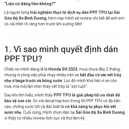
“Liệu có đáng tiền không?”
Là người từng
trải nghiệm thực tế dịch vụ dán PPF TPU tại Sài
Gòn Độ Xe Bình Dương
, hôm nay mình sẽ review chi tiết để anh em
có cái nhìn rõ ràng hơn trước khi xuống tiền!
1. Vì sao mình quyết định dán
PPF TPU?
Chiếc xe mình đang đi là
Honda SH 2023
, mua chưa đầy 2 tháng,
nhưng vì công việc phải chạy nhiều nên xe
bắt đầu có vài vết trầy
nhẹ ở baga trước và bửng sườn
. Lúc đó mình khá tiếc vì xe còn
mới, mà mỗi lần nhìn thấy vết trầy là "xót ruột".
Sau khi tìm hiểu, mình thấy
PPF TPU là giải pháp tối ưu nhất để
bảo vệ sơn zin
. So với decal hay keo trong thì PPF TPU có độ bền
cao, chống xước tốt và đặc biệt là
có khả năng tự phục hồi vết
xước nhẹ
. Cuối cùng, mình chọn dán tại
Sài Gòn Độ Xe Bình Dương
vì thấy có nhiều review tích cực và thợ làm kỹ.