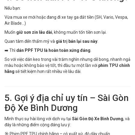
Nếu bạn:
Vừa mua xe mới hoặc đang đi xe tay ga đắt tiền (SH, Vario, Vespa,
Air Blade…)
Muốn
giữ sơn zin lâu dài
, không muốn tốn tiền sơn lại.
Quan tâm đến thẩm mỹ và
giá trị bán lại sau này
.
➡️ Thì
dán PPF TPU là hoàn toàn xứng đáng
.
So với việc dán keo trong vài trăm nghìn nhưng dễ bong, nhanh ngả
màu hoặc không bảo vệ tốt, thì đầu tư một lần với
phim TPU chính
hãng
sẽ tiết kiệm hơn rất nhiều về lâu dài.
5. Gợi ý địa chỉ uy tín – Sài Gòn
Độ Xe Bình Dương
Mình thực sự hài lòng với dịch vụ tại
Sài Gòn Độ Xe Bình Dương
, và
đây là những điểm cộng đáng lưu ý:
🎯 Phim PPF TPU chính hãng – có xuất xứ, độ dày chuẩn.