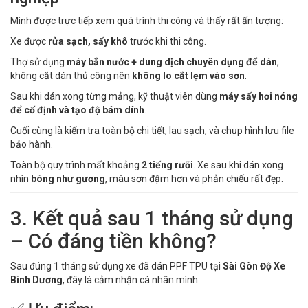
Mình được trực tiếp xem quá trình thi công và thấy rất ấn tượng:
Xe được
rửa sạch, sấy khô
trước khi thi công.
Thợ sử dụng
máy bắn nước + dung dịch chuyên dụng để dán
,
không cắt dán thủ công nên
không lo cắt lẹm vào sơn
.
Sau khi dán xong từng mảng, kỹ thuật viên dùng
máy sấy hơi nóng
để cố định và tạo độ bám dính
.
Cuối cùng là kiểm tra toàn bộ chi tiết, lau sạch, và chụp hình lưu file
bảo hành.
Toàn bộ quy trình mất khoảng
2 tiếng rưỡi
. Xe sau khi dán xong
nhìn
bóng như gương
, màu sơn đậm hơn và phản chiếu rất đẹp.
3. Kết quả sau 1 tháng sử dụng
– Có đáng tiền không?
Sau đúng 1 tháng sử dụng xe đã dán PPF TPU tại
Sài Gòn Độ Xe
Bình Dương
, đây là cảm nhận cá nhân mình: