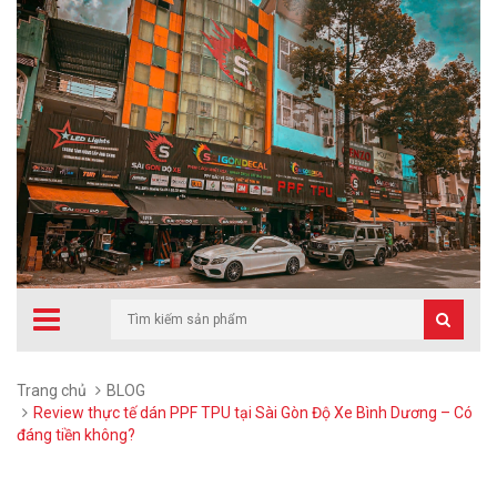
Trang chủ
BLOG
Review thực tế dán PPF TPU tại Sài Gòn Độ Xe Bình Dương – Có
đáng tiền không?