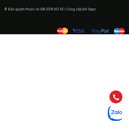
© Bản quyền thuộc về SÀI GÒN ĐỘ XE | Cung cấp bởi Sapo