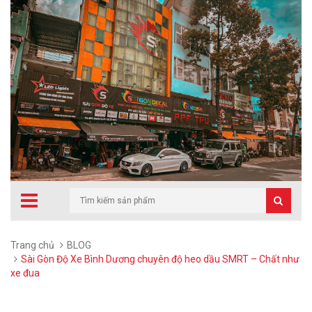
Trang chủ
BLOG
Sài Gòn Độ Xe Bình Dương chuyên độ heo dầu SMRT – Chất như
xe đua