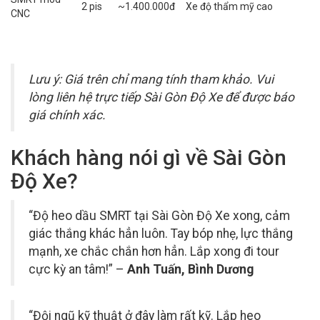
2 pis
~1.400.000đ
Xe độ thẩm mỹ cao
CNC
Lưu ý: Giá trên chỉ mang tính tham khảo. Vui
lòng liên hệ trực tiếp Sài Gòn Độ Xe để được báo
giá chính xác.
Khách hàng nói gì về Sài Gòn
Độ Xe?
“Độ heo dầu SMRT tại Sài Gòn Độ Xe xong, cảm
giác thắng khác hẳn luôn. Tay bóp nhẹ, lực thắng
mạnh, xe chắc chắn hơn hẳn. Lắp xong đi tour
cực kỳ an tâm!” –
Anh Tuấn, Bình Dương
“Đội ngũ kỹ thuật ở đây làm rất kỹ. Lắp heo