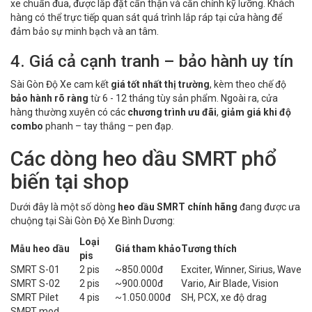
xe chuẩn đua, được lắp đặt cẩn thận và căn chỉnh kỹ lưỡng. Khách
hàng có thể trực tiếp quan sát quá trình lắp ráp tại cửa hàng để
đảm bảo sự minh bạch và an tâm.
4. Giá cả cạnh tranh – bảo hành uy tín
Sài Gòn Độ Xe cam kết
giá tốt nhất thị trường
, kèm theo chế độ
bảo hành rõ ràng
từ 6 - 12 tháng tùy sản phẩm. Ngoài ra, cửa
hàng thường xuyên có các
chương trình ưu đãi
,
giảm giá khi độ
combo
phanh – tay thắng – pen đạp.
Các dòng heo dầu SMRT phổ
biến tại shop
Dưới đây là một số dòng
heo dầu SMRT chính hãng
đang được ưa
chuộng tại Sài Gòn Độ Xe Bình Dương:
Loại
Mẫu heo dầu
Giá tham khảo
Tương thích
pis
SMRT S-01
2 pis
~850.000đ
Exciter, Winner, Sirius, Wave
SMRT S-02
2 pis
~900.000đ
Vario, Air Blade, Vision
SMRT Pilet
4 pis
~1.050.000đ
SH, PCX, xe độ drag
SMRT mod