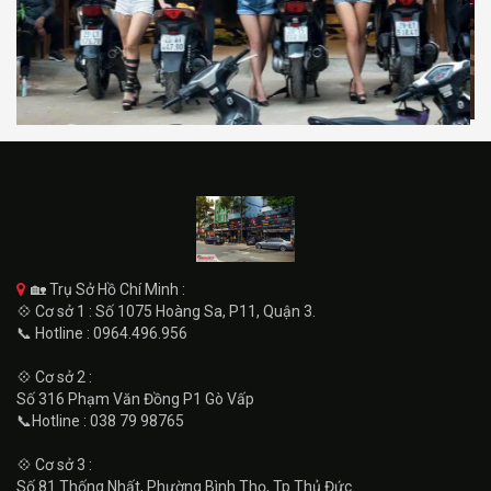
🏡 Trụ Sở Hồ Chí Minh :
💠 Cơ sở 1 : Số 1075 Hoàng Sa, P11, Quận 3.
📞 Hotline : 0964.496.956
💠 Cơ sở 2 :
Số 316 Phạm Văn Đồng P1 Gò Vấp
📞Hotline : 038 79 98765
💠 Cơ sở 3 :
Số 81 Thống Nhất, Phường Bình Thọ, Tp Thủ Đức.