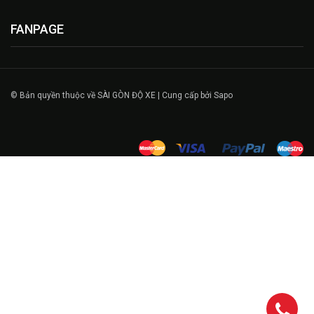
FANPAGE
© Bản quyền thuộc về SÀI GÒN ĐỘ XE | Cung cấp bởi Sapo