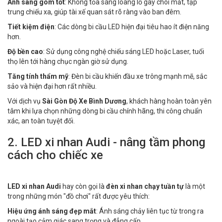
Ánh sáng gom tốt
: Không tỏa sáng loang lổ gây chói mắt, tập
trung chiếu xa, giúp tài xế quan sát rõ ràng vào ban đêm.
Tiết kiệm điện
: Các dòng bi cầu LED hiện đại tiêu hao ít điện năng
hơn.
Độ bền cao
: Sử dụng công nghệ chiếu sáng LED hoặc Laser, tuổi
thọ lên tới hàng chục ngàn giờ sử dụng.
Tăng tính thẩm mỹ
: Đèn bi cầu khiến đầu xe trông mạnh mẽ, sắc
sảo và hiện đại hơn rất nhiều.
Với dịch vụ
Sài Gòn Độ Xe Bình Dương
, khách hàng hoàn toàn yên
tâm khi lựa chọn những dòng bi cầu chính hãng, thi công chuẩn
xác, an toàn tuyệt đối.
2. LED xi nhan Audi - nâng tầm phong
cách cho chiếc xe
LED xi nhan Audi
hay còn gọi là
đèn xi nhan chạy tuần tự
là một
trong những món "đồ chơi" rất được yêu thích:
Hiệu ứng ánh sáng đẹp mắt
: Ánh sáng chảy liên tục từ trong ra
ngoài tạo cảm giác sang trọng và đẳng cấp.