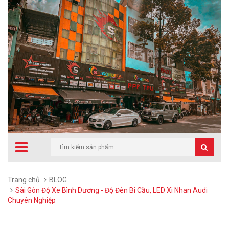
Trang chủ
BLOG
Sài Gòn Độ Xe Bình Dương - Độ Đèn Bi Cầu, LED Xi Nhan Audi
Chuyên Nghiệp