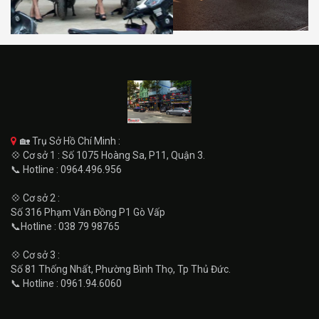
🏡 Trụ Sở Hồ Chí Minh :
💠 Cơ sở 1 : Số 1075 Hoàng Sa, P11, Quận 3.
📞 Hotline : 0964.496.956
💠 Cơ sở 2 :
Số 316 Phạm Văn Đồng P1 Gò Vấp
📞Hotline : 038 79 98765
💠 Cơ sở 3 :
Số 81 Thống Nhất, Phường Bình Thọ, Tp Thủ Đức.
📞 Hotline : 0961.94.6060