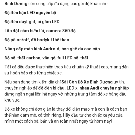
Bình Dương
còn cung cấp đa dạng các gói độ khác như:
Độ đèn hậu LED nguyên bộ
.
Độ đèn daylight, bi gầm LED
.
Lắp đặt cảm biến lùi, camera 360 độ
.
Độ pô on/off, độ bodykit thể thao
.
Nâng cấp màn hình Android, bọc ghế da cao cấp
.
Độ nội thất carbon, vân gỗ, full LED nội thất
.
Tất cả đều được thực hiện theo tiêu chuẩn kỹ thuật cao, mang đến
sự hoàn hảo cho từng chiếc xe.
Nếu bạn đang tìm kiếm địa chỉ
Sài Gòn Độ Xe Bình Dương
uy tín,
chuyên nghiệp để
độ đèn bi cầu, LED xi nhan Audi chuyên nghiệp
,
đừng ngần ngại liên hệ ngay với những trung tâm độ xe hàng đầu
khu vực.
Độ xe không chỉ đơn giản là thay đổi diện mạo mà còn là cách bạn
thể hiện đam mê, cá tính riêng. Hãy đầu tư cho chiếc xế yêu của
mình một cách bài bản và an toàn nhất ngay từ hôm nay!