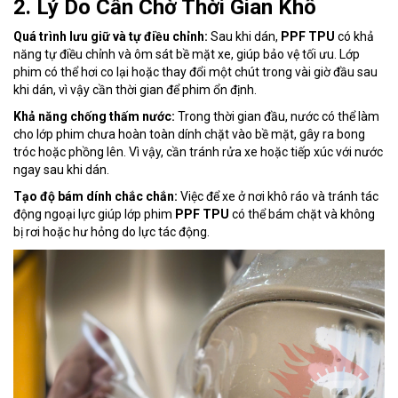
2. Lý Do Cần Chờ Thời Gian Khô
Quá trình lưu giữ và tự điều chỉnh:
Sau khi dán,
PPF TPU
có khả
năng tự điều chỉnh và ôm sát bề mặt xe, giúp bảo vệ tối ưu. Lớp
phim có thể hơi co lại hoặc thay đổi một chút trong vài giờ đầu sau
khi dán, vì vậy cần thời gian để phim ổn định.
Khả năng chống thấm nước:
Trong thời gian đầu, nước có thể làm
cho lớp phim chưa hoàn toàn dính chặt vào bề mặt, gây ra bong
tróc hoặc phồng lên. Vì vậy, cần tránh rửa xe hoặc tiếp xúc với nước
ngay sau khi dán.
Tạo độ bám dính chắc chắn:
Việc để xe ở nơi khô ráo và tránh tác
động ngoại lực giúp lớp phim
PPF TPU
có thể bám chặt và không
bị rơi hoặc hư hỏng do lực tác động.