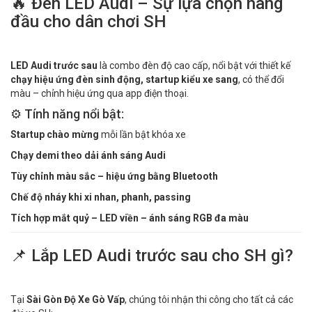
🔥 Đèn LED Audi – Sự lựa chọn hàng
đầu cho dân chơi SH
LED Audi trước sau
là combo đèn độ cao cấp, nổi bật với thiết kế
chạy hiệu ứng đèn sinh động, startup kiểu xe sang
, có thể đổi
màu – chỉnh hiệu ứng qua app điện thoại.
⚙️ Tính năng nổi bật:
Startup chào mừng
mỗi lần bật khóa xe
Chạy demi theo dải ánh sáng Audi
Tùy chỉnh màu sắc – hiệu ứng bằng Bluetooth
Chế độ nháy khi xi nhan, phanh, passing
Tích hợp mắt quỷ – LED viền – ánh sáng RGB đa màu
📌 Lắp LED Audi trước sau cho SH gì?
Tại
Sài Gòn Độ Xe Gò Vấp
, chúng tôi nhận thi công cho tất cả các