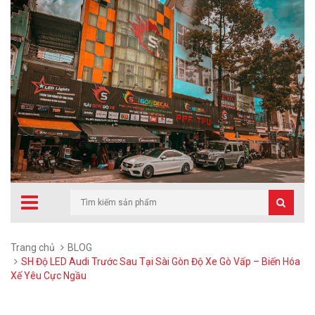
Trang chủ
BLOG
SH Độ LED Audi Trước Sau Tại Sài Gòn Độ Xe Gò Vấp – Biến Hóa
Xế Yêu Cực Ngầu