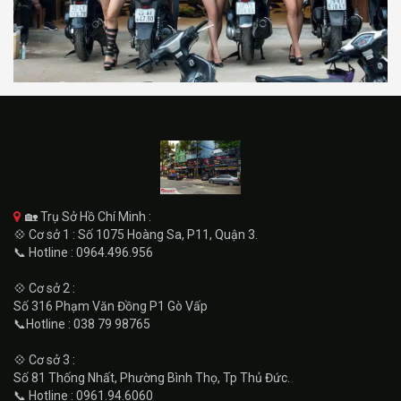
🏡 Trụ Sở Hồ Chí Minh :
💠 Cơ sở 1 : Số 1075 Hoàng Sa, P11, Quận 3.
📞 Hotline : 0964.496.956
💠 Cơ sở 2 :
Số 316 Phạm Văn Đồng P1 Gò Vấp
📞Hotline : 038 79 98765
💠 Cơ sở 3 :
Số 81 Thống Nhất, Phường Bình Thọ, Tp Thủ Đức.
📞 Hotline : 0961.94.6060