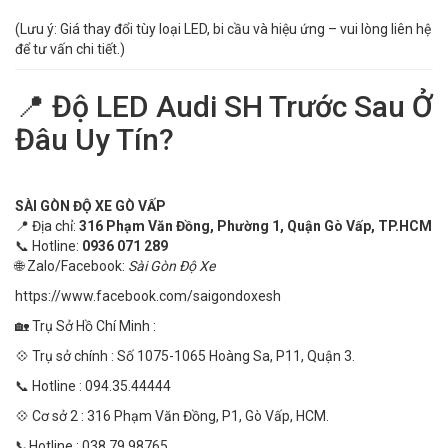
(Lưu ý: Giá thay đổi tùy loại LED, bi cầu và hiệu ứng – vui lòng liên hệ
để tư vấn chi tiết.)
📍 Độ LED Audi SH Trước Sau Ở
Đâu Uy Tín?
SÀI GÒN ĐỘ XE GÒ VẤP
📍 Địa chỉ:
316 Phạm Văn Đồng, Phường 1, Quận Gò Vấp, TP.HCM
📞 Hotline:
0936 071 289
🌐 Zalo/Facebook:
Sài Gòn Độ Xe
https://www.facebook.com/saigondoxesh
🏡 Trụ Sở Hồ Chí Minh :
💠 Trụ sở chính : Số 1075-1065 Hoàng Sa, P11, Quận 3.
📞 Hotline : 094.35.44444
💠 Cơ sở 2 : 316 Phạm Văn Đồng, P1, Gò Vấp, HCM.
📞Hotline : 038.79.98765