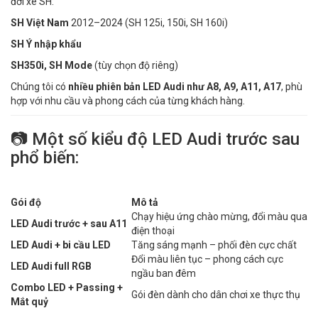
đời xe SH:
SH Việt Nam
2012–2024 (SH 125i, 150i, SH 160i)
SH Ý nhập khẩu
SH350i, SH Mode
(tùy chọn độ riêng)
Chúng tôi có
nhiều phiên bản LED Audi như A8, A9, A11, A17
, phù
hợp với nhu cầu và phong cách của từng khách hàng.
📷 Một số kiểu độ LED Audi trước sau
phổ biến:
Gói độ
Mô tả
Chạy hiệu ứng chào mừng, đổi màu qua
LED Audi trước + sau A11
điện thoại
LED Audi + bi cầu LED
Tăng sáng mạnh – phối đèn cực chất
Đổi màu liên tục – phong cách cực
LED Audi full RGB
ngầu ban đêm
Combo LED + Passing +
Gói đèn dành cho dân chơi xe thực thụ
Mắt quỷ