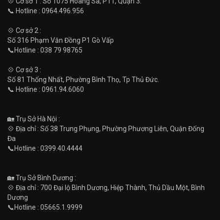
💠 Cơ sở 1 : Số 1075 Hoàng Sa, P11, Quận 3.
📞 Hotline : 0964.496.956
💠 Cơ sở 2 :
Số 316 Phạm Văn Đồng P1 Gò Vấp
📞Hotline : 038 79 98765
💠 Cơ sở 3 :
Số 81 Thống Nhất, Phường Bình Thọ, Tp Thủ Đức.
📞 Hotline : 0961.94.6060
🏡 Trụ Sở Hà Nội :
💠 Địa chỉ : Số 38 Trung Phụng, Phường Phương Liên, Quận Đống
Đa
📞Hotline : 0399.40.4444
🏡 Trụ Sở Bình Dương :
💠 Địa chỉ : 700 Đại lộ Bình Dương, Hiệp Thành, Thủ Dầu Một, Bình
Dương
📞Hotline : 05665.1.9999