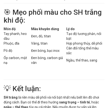
🎯 Mẹo phối màu cho SH trắng
khi độ:
Món độ
Màu khuyên dùng
Lý do
Tay phanh, heo
Tạo độ tương phản, nổi
Đen, đỏ, titan
dầu
bật
Phuộc, đĩa
Vàng, titan
Hợp phong thủy, dễ phối
Cân đối tổng thể màu
Pô độ
Đen bóng, bạc inox
sắc
Ốp carbon, mặt
Đen bóng, carbon giả
Ngầu, thể thao, sang
nạ
vân
💡 Kết luận:
SH trắng
là nền màu dễ phối và nổi bật nhất nếu biết lên đồ chơi
đúng cách. Bạn có thể đi theo hướng
sang trọng – tinh tế
, hoặc
ngầu – thể thao
tùy gu cá nhân. Nếu muốn được tư vấn và lên