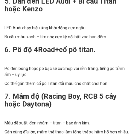
5.
Dàn đèn LED Audi + Bi cầu Titan
hoặc Kenzo
LED Audi chạy hiệu ứng khởi động cực ngầu.
Bi cầu màu xanh – tím nhẹ cực kỳ nổi bật vào ban đêm.
6.
Pô độ 4Road+cổ pô titan.
Pô đen bóng hoặc pô bạc sẽ cực hợp với nền trắng, tiếng pô trầm
ấm – uy lực.
Có thể gắn thêm cổ pô Titan đổi màu cho chất chơi hơn.
7.
Mâm độ (Racing Boy, RCB 5 cây
hoặc Daytona)
Màu đề xuất: đen nhám – titan – bạc ánh kim.
Gắn cùng đĩa lớn, mâm thể thao làm tổng thể xe hầm hố hơn nhiều.