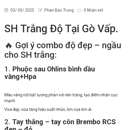
02/ 05/ 2025
Phan Bảo Trung
0 Nhận xét
SH Trắng Độ Tại Gò Vấp.
🔥 Gợi ý combo độ đẹp – ngầu
cho SH trắng:
1.
Phuộc sau Ohlins bình dầu
vàng+Hpa
Màu vàng nổi bật tương phản với nền trắng, tạo điểm nhấn cực
mạnh.
Vừa đẹp, vừa tăng hiệu suất nhún, ôm cua êm ái.
2.
Tay thắng – tay côn Brembo RCS
đen – đỏ