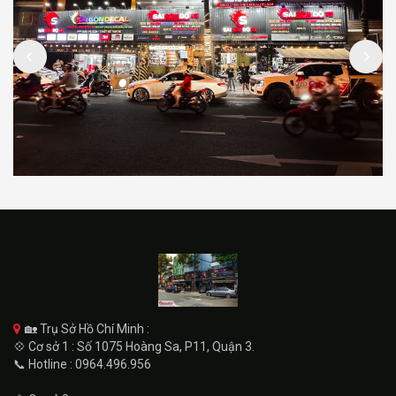
🏡 Trụ Sở Hồ Chí Minh :
💠 Cơ sở 1 : Số 1075 Hoàng Sa, P11, Quận 3.
📞 Hotline : 0964.496.956