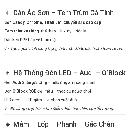
🔸 Dàn Áo Sơn – Tem Trùm Cá Tính
Sơn Candy, Chrome, Titanium, chuyển sắc cao cấp
Tem thiết kế riêng
: thể thao – luxury – độc lạ
Dán keo PPF bảo vệ toàn diện
👉
Tạo ngoại hình sang trọng, hút mắt, khác biệt hoàn toàn xe zin.
🔸 Hệ Thống Đèn LED – Audi – O’Block
Đèn
Audi 2 tầng/3 tầng
– hiệu ứng ánh sáng mạnh
Đèn
O’Block RGB đổi màu
– theo gu người chơi
LED demi – LED gầm – xi-nhan vuốt đuôi
👉
Độ sáng vượt trội – tạo điểm nhấn ban đêm cực ấn tượng.
🔸 Mâm – Lốp – Phanh – Gác Chân