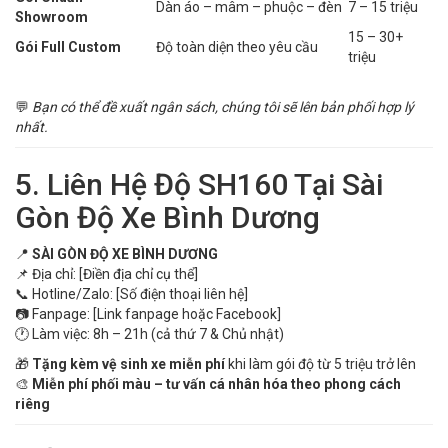
Dàn áo – mâm – phuộc – đèn
7 – 15 triệu
Showroom
15 – 30+
Gói Full Custom
Độ toàn diện theo yêu cầu
triệu
💬
Bạn có thể đề xuất ngân sách, chúng tôi sẽ lên bản phối hợp lý
nhất.
5. Liên Hệ Độ SH160 Tại Sài
Gòn Độ Xe Bình Dương
📍
SÀI GÒN ĐỘ XE BÌNH DƯƠNG
📌 Địa chỉ: [Điền địa chỉ cụ thể]
📞 Hotline/Zalo: [Số điện thoại liên hệ]
📷 Fanpage: [Link fanpage hoặc Facebook]
🕐 Làm việc: 8h – 21h (cả thứ 7 & Chủ nhật)
🎁
Tặng kèm vệ sinh xe miễn phí
khi làm gói độ từ 5 triệu trở lên
🎨
Miễn phí phối màu – tư vấn cá nhân hóa theo phong cách
riêng