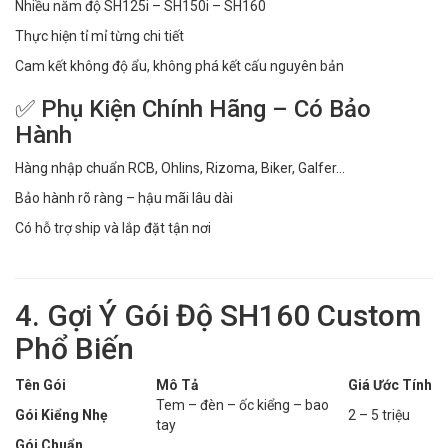
Nhiều năm độ SH125i – SH150i – SH160
Thực hiện tỉ mỉ từng chi tiết
Cam kết không độ ẩu, không phá kết cấu nguyên bản
✅ Phụ Kiện Chính Hãng – Có Bảo
Hành
Hàng nhập chuẩn RCB, Ohlins, Rizoma, Biker, Galfer...
Bảo hành rõ ràng – hậu mãi lâu dài
Có hỗ trợ ship và lắp đặt tận nơi
4. Gợi Ý Gói Độ SH160 Custom
Phổ Biến
Tên Gói
Mô Tả
Giá Ước Tính
Tem – đèn – ốc kiểng – bao
Gói Kiểng Nhẹ
2 – 5 triệu
tay
Gói Chuẩn