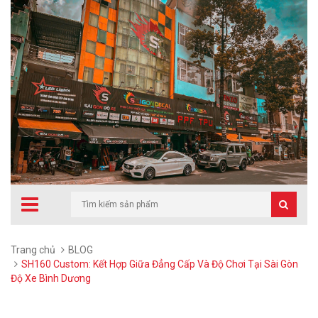
Trang chủ
BLOG
SH160 Custom: Kết Hợp Giữa Đẳng Cấp Và Độ Chơi Tại Sài Gòn
Độ Xe Bình Dương