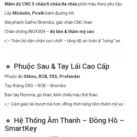
Mâm độ CNC 5 chấu/6 chấu/đa chấu
phối màu theo yêu cầu
Lốp
Michelin, Pirelli
bám đường tốt
Đĩa phanh Galfer/Brembo, gác chân CNC titan
Chân chống INOX304 –
độ bền & thẩm mỹ cao
👉
Toàn bộ dàn chân cực chất – tăng độ an toàn & “cứng” xe.
🔸 Phuộc Sau & Tay Lái Cao Cấp
Phuộc độ
Ohlins, RCB, YSS, Profender
Tay thắng CRG – RCB – Brembo
Bao tay Rizoma, gù titan, kính chiếu hậu thể thao
👉
Cảm giác lái mượt mà hơn, đồng thời nâng tầm thẩm mỹ xe.
🔸 Hệ Thống Âm Thanh – Đồng Hồ –
SmartKey