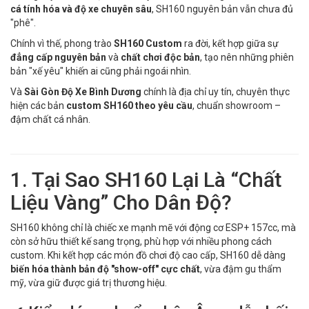
cá tính hóa và độ xe chuyên sâu
, SH160 nguyên bản vẫn chưa đủ
"phê".
Chính vì thế, phong trào
SH160 Custom
ra đời, kết hợp giữa sự
đẳng cấp nguyên bản
và
chất chơi độc bản
, tạo nên những phiên
bản "xế yêu" khiến ai cũng phải ngoái nhìn.
Và
Sài Gòn Độ Xe Bình Dương
chính là địa chỉ uy tín, chuyên thực
hiện các bản
custom SH160 theo yêu cầu
, chuẩn showroom –
đậm chất cá nhân.
1. Tại Sao SH160 Lại Là “Chất
Liệu Vàng” Cho Dân Độ?
SH160 không chỉ là chiếc xe mạnh mẽ với động cơ ESP+ 157cc, mà
còn sở hữu thiết kế sang trọng, phù hợp với nhiều phong cách
custom. Khi kết hợp các món đồ chơi độ cao cấp, SH160 dễ dàng
biến hóa thành bản độ "show-off" cực chất
, vừa đậm gu thẩm
mỹ, vừa giữ được giá trị thương hiệu.