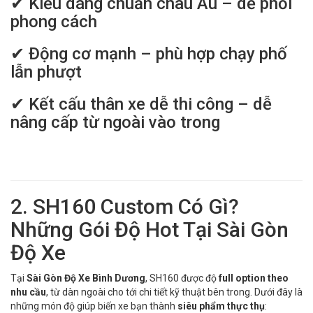
✔ Kiểu dáng chuẩn châu Âu – dễ phối
phong cách
✔ Động cơ mạnh – phù hợp chạy phố
lẫn phượt
✔ Kết cấu thân xe dễ thi công – dễ
nâng cấp từ ngoài vào trong
2. SH160 Custom Có Gì?
Những Gói Độ Hot Tại Sài Gòn
Độ Xe
Tại
Sài Gòn Độ Xe Bình Dương
, SH160 được độ
full option theo
nhu cầu
, từ dàn ngoài cho tới chi tiết kỹ thuật bên trong. Dưới đây là
những món độ giúp biến xe bạn thành
siêu phẩm thực thụ
: