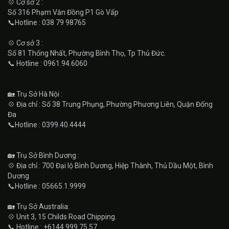
💠 Cơ sở 2 :
Số 316 Phạm Văn Đồng P1 Gò Vấp
📞Hotline : 038 79 98765
💠 Cơ sở 3 :
Số 81 Thống Nhất, Phường Bình Thọ, Tp Thủ Đức.
📞 Hotline : 0961.94.6060
🏡 Trụ Sở Hà Nội :
💠 Địa chỉ : Số 38 Trung Phụng, Phường Phương Liên, Quận Đống
Đa
📞Hotline : 0399.40.4444
🏡 Trụ Sở Bình Dương :
💠 Địa chỉ : 700 Đại lộ Bình Dương, Hiệp Thành, Thủ Dầu Một, Bình
Dương
📞Hotline : 05665.1.9999
🏡 Trụ Sở Australia:
💠 Unit 3, 15 Childs Road Chipping.
📞 Hotline : +6144.999.75.57