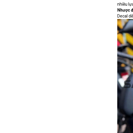
nhiều lự
Nhược 
Decal dễ 