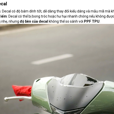
ecal
m
: Decal có độ bám dính tốt, dễ dàng thay đổi kiểu dáng và mẫu mã mà kh
điểm
: Decal có thể bị bong tróc hoặc hư hại nhanh chóng nếu không đượ
g nhẹ, nhưng
độ bền của decal
không thể so sánh với
PPF TPU
.