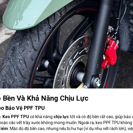
ộ Bền Và Khả Năng Chịu Lực
eo Bảo Vệ PPF TPU
m
:
Keo PPF TPU
có khả năng
chịu lực
tốt và có độ bền rất cao, giúp bảo 
hoặc các vết trầy xước không mong muốn. Ngoài ra, keo PPF TPU không b
điểm
: Mặc dù độ bền cao, nhưng nếu bị hư hại (ví dụ như vết rách lớn), vi