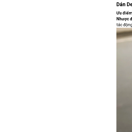
Dán D
Ưu điể
Nhược 
tác độn