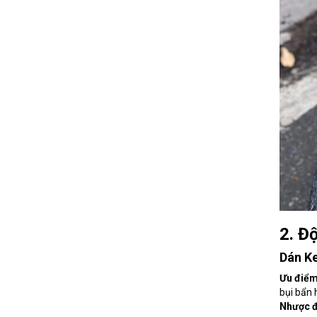
2. Đ
Dán K
Ưu điể
bụi bẩn 
Nhược 