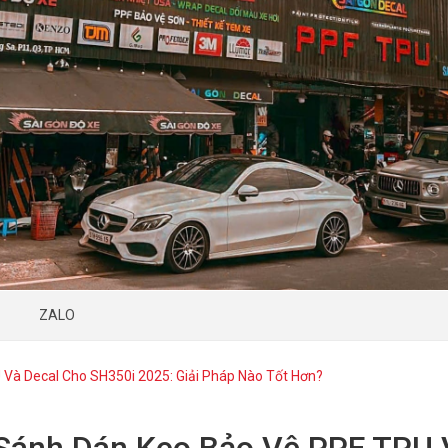
ZALO
Và Decal Cho SH350i 2025: Giải Pháp Nào Tốt Hơn?
Sánh Dán Keo Bảo Vệ PPF TPU 