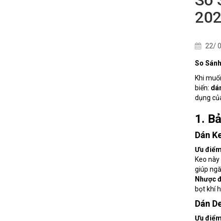
202
22/ 0
So Sánh
Khi muốn
biến:
dá
dụng của
1. B
Dán K
Ưu điể
Keo này
giúp ng
Nhược 
bọt khí 
Dán D
Ưu điể