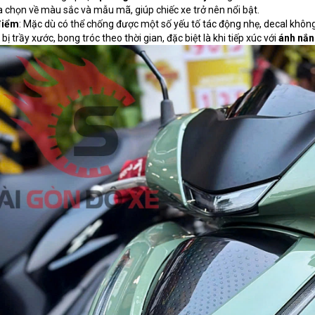
a chọn về màu sắc và mẫu mã, giúp chiếc xe trở nên nổi bật.
điểm
: Mặc dù có thể chống được một số yếu tố tác động nhẹ, decal khô
bị trầy xước, bong tróc theo thời gian, đặc biệt là khi tiếp xúc với
ánh nắn