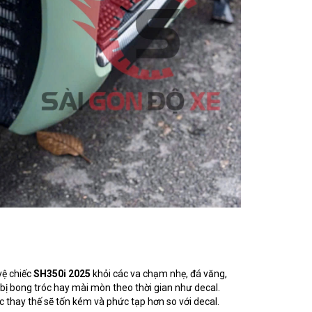
vệ chiếc
SH350i 2025
khỏi các va chạm nhẹ, đá văng,
ị bong tróc hay mài mòn theo thời gian như decal.
ệc thay thế sẽ tốn kém và phức tạp hơn so với decal.