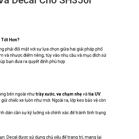
 Tốt Hơn?
g phải đối mặt với sự lựa chọn giữa hai giải pháp phổ
ểm và nhược điểm riêng, tùy vào nhu cầu và mục đích sử
iúp bạn đưa ra quyết định phù hợp.
 động bên ngoài như
trầy xước
,
va chạm nhẹ
và
tia UV
.
giữ chiếc xe luôn như mới. Ngoài ra, lớp keo bảo vệ còn
ình dán cần sự kỹ lưỡng và chính xác để tránh tình trạng
ạn. Decal được sử dụng chủ yếu để trang trí, mang lại