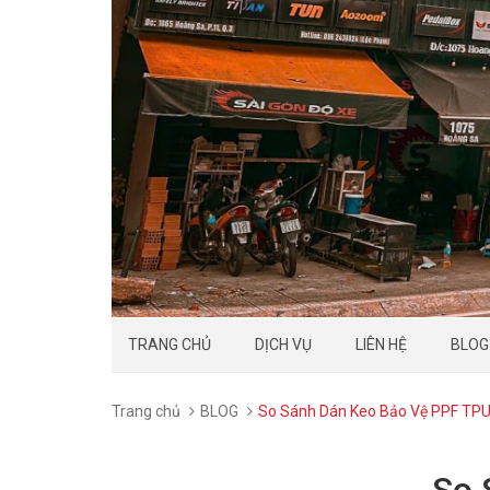
TRANG CHỦ
DỊCH VỤ
LIÊN HỆ
BLOG
Trang chủ
BLOG
So Sánh Dán Keo Bảo Vệ PPF TPU 
So 