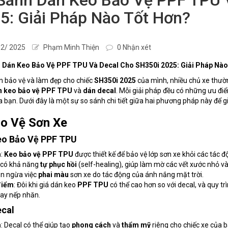
5: Giải Pháp Nào Tốt Hơn?
2/ 2025
Phạm Minh Thiện
0 Nhận xét
 Dán Keo Bảo Vệ PPF TPU Và Decal Cho SH350i 2025: Giải Pháp Nào
 bảo vệ và làm đẹp cho chiếc
SH350i 2025
của mình, nhiều chủ xe thườn
n keo bảo vệ PPF TPU
và
dán decal
. Mỗi giải pháp đều có những ưu đi
 bạn. Dưới đây là một sự so sánh chi tiết giữa hai phương pháp này để g
ảo Vệ Sơn Xe
eo Bảo Vệ PPF TPU
m
:
Keo bảo vệ PPF TPU
được thiết kế để bảo vệ lớp sơn xe khỏi các tác
 có khả năng
tự phục hồi
(self-healing), giúp làm mờ các vết xước nhỏ và 
ăn ngừa việc
phai màu
sơn xe do tác động của ánh nắng mặt trời.
điểm
: Đôi khi giá dán keo
PPF TPU
có thể cao hơn so với decal, và quy tr
hay nếp nhăn.
ecal
m
: Decal có thể giúp tạo
phong cách
và
thẩm mỹ
riêng cho chiếc xe của b