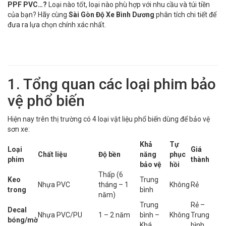
PPF PVC…?
Loại nào tốt, loại nào phù hợp với nhu cầu và túi tiền
của bạn? Hãy cùng
Sài Gòn Độ Xe Bình Dương
phân tích chi tiết để
đưa ra lựa chọn chính xác nhất.
1. Tổng quan các loại phim bảo
vệ phổ biến
Hiện nay trên thị trường có 4 loại vật liệu phổ biến dùng để bảo vệ
sơn xe:
Khả
Tự
Loại
Giá
Chất liệu
Độ bền
năng
phục
phim
thành
bảo vệ
hồi
Thấp (6
Keo
Trung
Nhựa PVC
tháng – 1
Không
Rẻ
trong
bình
năm)
Trung
Rẻ –
Decal
Nhựa PVC/PU
1 – 2 năm
bình –
Không
Trung
bóng/mờ
Khá
bình