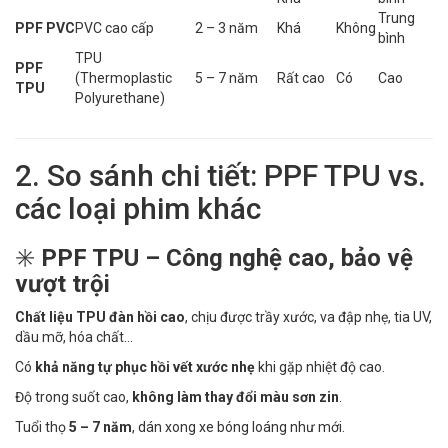
Trung
PPF PVC
PVC cao cấp
2 – 3 năm
Khá
Không
bình
TPU
PPF
(Thermoplastic
5 – 7 năm
Rất cao
Có
Cao
TPU
Polyurethane)
2. So sánh chi tiết: PPF TPU vs.
các loại phim khác
✳️
PPF TPU – Công nghệ cao, bảo vệ
vượt trội
Chất liệu TPU đàn hồi cao
, chịu được trầy xước, va đập nhẹ, tia UV,
dầu mỡ, hóa chất…
Có
khả năng tự phục hồi vết xước nhẹ
khi gặp nhiệt độ cao.
Độ trong suốt cao,
không làm thay đổi màu sơn zin
.
Tuổi thọ
5 – 7 năm
, dán xong xe bóng loáng như mới.