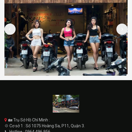
🏡 Trụ Sở Hồ Chí Minh :
💠 Cơ sở 1 : Số 1075 Hoàng Sa, P11, Quận 3.
📞 Hotline : 0964.496.956