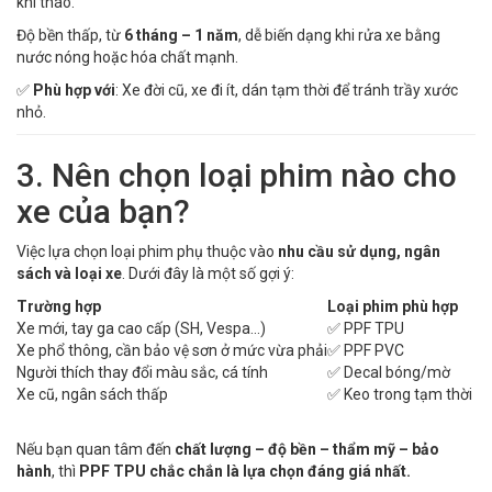
khi tháo.
Độ bền thấp, từ
6 tháng – 1 năm
, dễ biến dạng khi rửa xe bằng
nước nóng hoặc hóa chất mạnh.
✅
Phù hợp với
: Xe đời cũ, xe đi ít, dán tạm thời để tránh trầy xước
nhỏ.
3. Nên chọn loại phim nào cho
xe của bạn?
Việc lựa chọn loại phim phụ thuộc vào
nhu cầu sử dụng, ngân
sách và loại xe
. Dưới đây là một số gợi ý:
Trường hợp
Loại phim phù hợp
Xe mới, tay ga cao cấp (SH, Vespa...)
✅ PPF TPU
Xe phổ thông, cần bảo vệ sơn ở mức vừa phải
✅ PPF PVC
Người thích thay đổi màu sắc, cá tính
✅ Decal bóng/mờ
Xe cũ, ngân sách thấp
✅ Keo trong tạm thời
Nếu bạn quan tâm đến
chất lượng – độ bền – thẩm mỹ – bảo
hành
, thì
PPF TPU chắc chắn là lựa chọn đáng giá nhất.