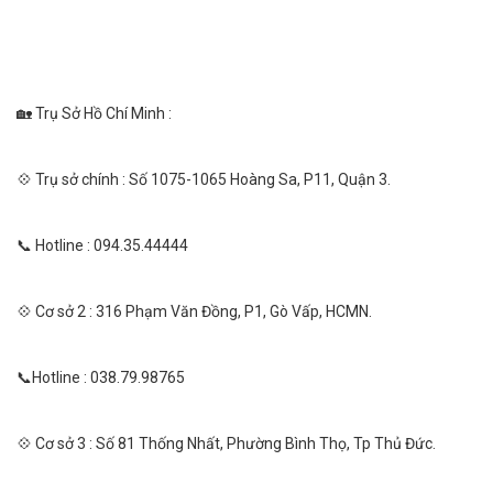
🏡 Trụ Sở Hồ Chí Minh :
💠 Trụ sở chính : Số 1075-1065 Hoàng Sa, P11, Quận 3.
📞 Hotline : 094.35.44444
💠 Cơ sở 2 : 316 Phạm Văn Đồng, P1, Gò Vấp, HCMN.
📞Hotline : 038.79.98765
💠 Cơ sở 3 : Số 81 Thống Nhất, Phường Bình Thọ, Tp Thủ Đức.