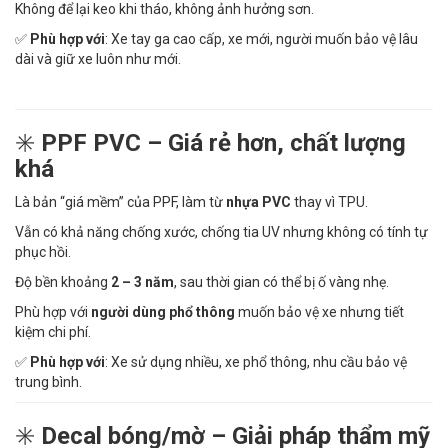
Không để lại keo khi tháo, không ảnh hưởng sơn.
✅
Phù hợp với
: Xe tay ga cao cấp, xe mới, người muốn bảo vệ lâu
dài và giữ xe luôn như mới.
✳️
PPF PVC – Giá rẻ hơn, chất lượng
khá
Là bản “giá mềm” của PPF, làm từ
nhựa PVC
thay vì TPU.
Vẫn có khả năng chống xước, chống tia UV nhưng không có tính tự
phục hồi.
Độ bền khoảng
2 – 3 năm
, sau thời gian có thể bị ố vàng nhẹ.
Phù hợp với
người dùng phổ thông
muốn bảo vệ xe nhưng tiết
kiệm chi phí.
✅
Phù hợp với
: Xe sử dụng nhiều, xe phổ thông, nhu cầu bảo vệ
trung bình.
✳️
Decal bóng/mờ – Giải pháp thẩm mỹ