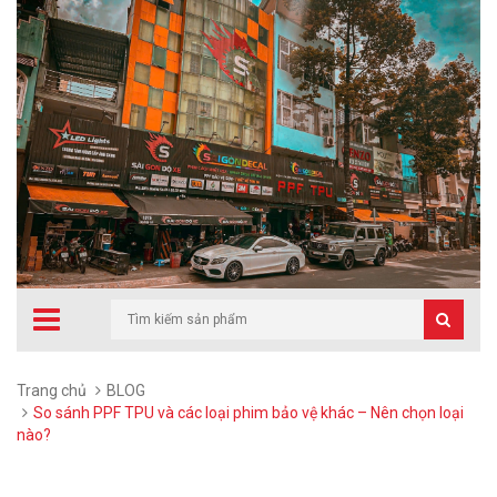
Trang chủ
BLOG
So sánh PPF TPU và các loại phim bảo vệ khác – Nên chọn loại
nào?