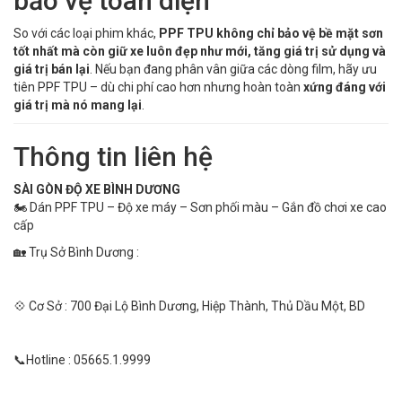
bảo vệ toàn diện
So với các loại phim khác,
PPF TPU không chỉ bảo vệ bề mặt sơn
tốt nhất mà còn giữ xe luôn đẹp như mới, tăng giá trị sử dụng và
giá trị bán lại
. Nếu bạn đang phân vân giữa các dòng film, hãy ưu
tiên PPF TPU – dù chi phí cao hơn nhưng hoàn toàn
xứng đáng với
giá trị mà nó mang lại
.
Thông tin liên hệ
SÀI GÒN ĐỘ XE BÌNH DƯƠNG
🏍 Dán PPF TPU – Độ xe máy – Sơn phối màu – Gắn đồ chơi xe cao
cấp
🏡 Trụ Sở Bình Dương :
💠 Cơ Sở : 700 Đại Lộ Bình Dương, Hiệp Thành, Thủ Dầu Một, BD
📞Hotline : 05665.1.9999