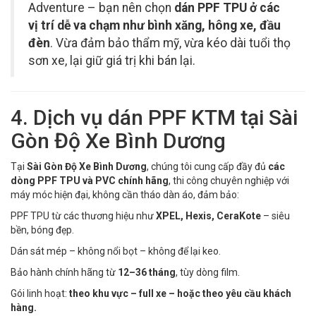
Adventure – bạn nên chọn
dán PPF TPU ở các
vị trí dễ va chạm như bình xăng, hông xe, đầu
đèn
. Vừa đảm bảo thẩm mỹ, vừa kéo dài tuổi thọ
sơn xe, lại giữ giá trị khi bán lại.
4. Dịch vụ dán PPF KTM tại Sài
Gòn Độ Xe Bình Dương
Tại
Sài Gòn Độ Xe Bình Dương
, chúng tôi cung cấp đầy đủ
các
dòng PPF TPU và PVC chính hãng
, thi công chuyên nghiệp với
máy móc hiện đại, không cần tháo dàn áo, đảm bảo:
PPF TPU từ các thương hiệu như
XPEL, Hexis, CeraKote
– siêu
bền, bóng đẹp.
Dán sát mép – không nổi bọt – không để lại keo.
Bảo hành chính hãng từ
12–36 tháng
, tùy dòng film.
Gói linh hoạt:
theo khu vực – full xe – hoặc theo yêu cầu khách
hàng.