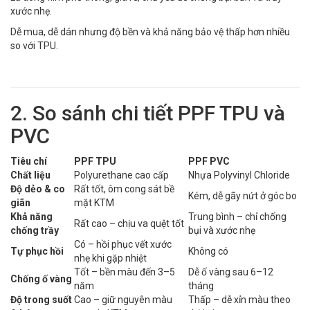
xước nhẹ.
Dễ mua, dễ dán nhưng độ bền và khả năng bảo vệ thấp hơn nhiều
so với TPU.
2. So sánh chi tiết PPF TPU và
PVC
Tiêu chí
PPF TPU
PPF PVC
Chất liệu
Polyurethane cao cấp
Nhựa Polyvinyl Chloride
Độ dẻo & co
Rất tốt, ôm cong sát bề
Kém, dễ gãy nứt ở góc bo
giãn
mặt KTM
Khả năng
Trung bình – chỉ chống
Rất cao – chịu va quệt tốt
chống trầy
bụi và xước nhẹ
Có – hồi phục vết xước
Tự phục hồi
Không có
nhẹ khi gặp nhiệt
Tốt – bền màu đến 3–5
Dễ ố vàng sau 6–12
Chống ố vàng
năm
tháng
Độ trong suốt
Cao – giữ nguyên màu
Thấp – dễ xỉn màu theo