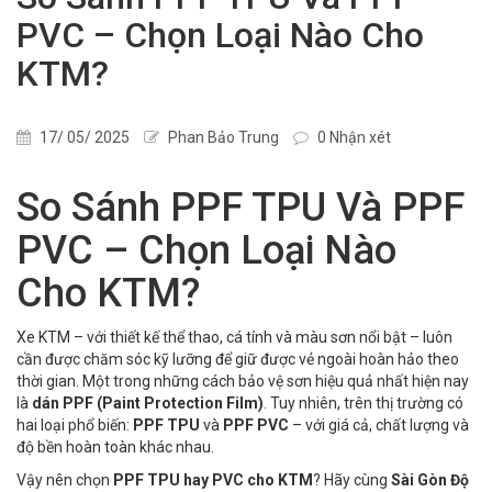
PVC – Chọn Loại Nào Cho
KTM?
17/ 05/ 2025
Phan Bảo Trung
0 Nhận xét
So Sánh PPF TPU Và PPF
PVC – Chọn Loại Nào
Cho KTM?
Xe KTM – với thiết kế thể thao, cá tính và màu sơn nổi bật – luôn
cần được chăm sóc kỹ lưỡng để giữ được vẻ ngoài hoàn hảo theo
thời gian. Một trong những cách bảo vệ sơn hiệu quả nhất hiện nay
là
dán PPF (Paint Protection Film)
. Tuy nhiên, trên thị trường có
hai loại phổ biến:
PPF TPU
và
PPF PVC
– với giá cả, chất lượng và
độ bền hoàn toàn khác nhau.
Vậy nên chọn
PPF TPU hay PVC cho KTM
? Hãy cùng
Sài Gòn Độ