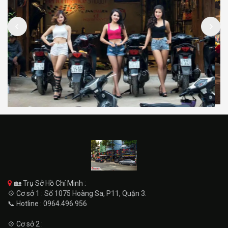
🏡 Trụ Sở Hồ Chí Minh :
💠 Cơ sở 1 : Số 1075 Hoàng Sa, P11, Quận 3.
📞 Hotline : 0964.496.956
💠 Cơ sở 2 :