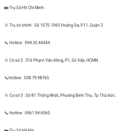
🏡 Trụ Sở Hồ Chí Minh :
💠 Trụ sở chính : Số 1075-1065 Hoàng Sa, P11, Quận 3.
📞 Hotline : 094.35.44444
💠 Cơ sở 2 : 316 Phạm Văn Đồng, P1, Gò Vấp, HCMN.
📞Hotline : 038.79.98765
💠 Cơ sở 3 : Số 81 Thống Nhất, Phường Bình Thọ, Tp Thủ Đức.
📞 Hotline : 0961.94.6060
🏡 Trụ Sở Hà Nội :