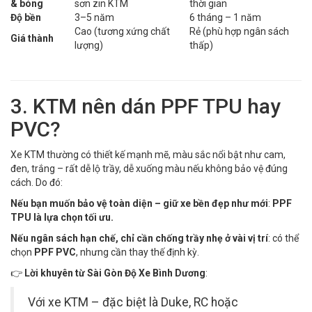
& bóng
sơn zin KTM
thời gian
Độ bền
3–5 năm
6 tháng – 1 năm
Cao (tương xứng chất
Rẻ (phù hợp ngân sách
Giá thành
lượng)
thấp)
3. KTM nên dán PPF TPU hay
PVC?
Xe KTM thường có thiết kế mạnh mẽ, màu sắc nổi bật như cam,
đen, trắng – rất dễ lộ trầy, dễ xuống màu nếu không bảo vệ đúng
cách. Do đó:
Nếu bạn muốn bảo vệ toàn diện – giữ xe bền đẹp như mới
:
PPF
TPU là lựa chọn tối ưu.
Nếu ngân sách hạn chế, chỉ cần chống trầy nhẹ ở vài vị trí
: có thể
chọn
PPF PVC
, nhưng cần thay thế định kỳ.
👉
Lời khuyên từ Sài Gòn Độ Xe Bình Dương
:
Với xe KTM – đặc biệt là Duke, RC hoặc