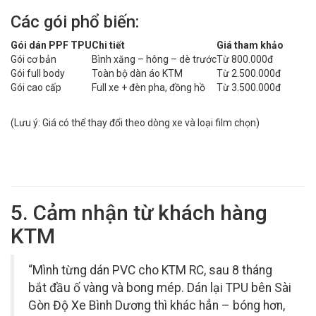
Các gói phổ biến:
Gói dán PPF TPU
Chi tiết
Giá tham khảo
Gói cơ bản
Bình xăng – hông – dè trước
Từ 800.000đ
Gói full body
Toàn bộ dàn áo KTM
Từ 2.500.000đ
Gói cao cấp
Full xe + đèn pha, đồng hồ
Từ 3.500.000đ
(Lưu ý: Giá có thể thay đổi theo dòng xe và loại film chọn)
5. Cảm nhận từ khách hàng
KTM
“Mình từng dán PVC cho KTM RC, sau 8 tháng
bắt đầu ố vàng và bong mép. Dán lại TPU bên Sài
Gòn Độ Xe Bình Dương thì khác hẳn – bóng hơn,