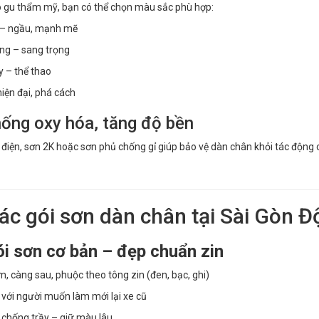
 gu thẩm mỹ, bạn có thể chọn màu sắc phù hợp:
– ngầu, mạnh mẽ
ng – sang trọng
 – thể thao
hiện đại, phá cách
hống oxy hóa, tăng độ bền
 điện, sơn 2K hoặc sơn phủ chống gỉ giúp bảo vệ dàn chân khỏi tác động
Các gói sơn dàn chân tại Sài Gòn 
i sơn cơ bản – đẹp chuẩn zin
 càng sau, phuộc theo tông zin (đen, bạc, ghi)
với người muốn làm mới lại xe cũ
chống trầy – giữ màu lâu