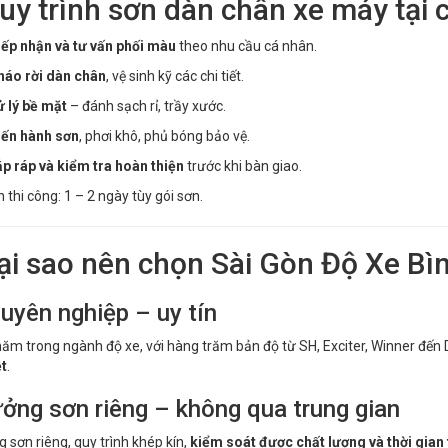
Quy trình sơn dàn chân xe máy tại
ếp nhận và tư vấn phối màu
theo nhu cầu cá nhân.
háo rời dàn chân
, vệ sinh kỹ các chi tiết.
 lý bề mặt
– đánh sạch rỉ, trầy xước.
iến hành sơn
, phơi khô, phủ bóng bảo vệ.
p ráp và kiểm tra hoàn thiện
trước khi bàn giao.
n thi công: 1 – 2 ngày tùy gói sơn.
Tại sao nên chọn Sài Gòn Độ Xe B
uyên nghiệp – uy tín
ăm trong ngành độ xe, với hàng trăm bản độ từ SH, Exciter, Winner đế
t
.
ởng sơn riêng – không qua trung gian
 sơn riêng, quy trình khép kín,
kiểm soát được chất lượng và thời gian 