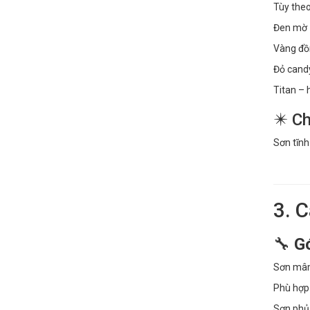
Tùy theo
Đen mờ 
Vàng đồ
Đỏ candy
Titan – 
✴️ C
Sơn tĩnh
3. 
🔧
Gó
Sơn mâm,
Phù hợp 
Sơn phủ 