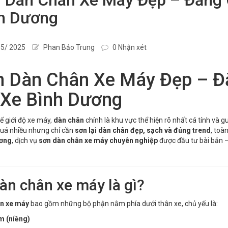
h Dương
5/ 2025
Phan Bảo Trung
0 Nhận xét
 Dàn Chân Xe Máy Đẹp – Đẳ
 Xe Bình Dương
ế giới độ xe máy,
dàn chân
chính là khu vực thể hiện rõ nhất cá tính và
uá nhiều nhưng chỉ cần
sơn lại dàn chân đẹp, sạch và đúng trend
, toà
ơng
, dịch vụ
sơn dàn chân xe máy chuyên nghiệp
được đầu tư bài bản –
Dàn chân xe máy là gì?
n xe máy
bao gồm những bộ phận nằm phía dưới thân xe, chủ yếu là:
 (niềng)