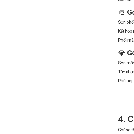
🎨
Gó
Sơn phố
Kết hợp
Phối màu
💎
Gó
Sơn mâm,
Tùy chọn
Phù hợp 
4. 
Chúng tô