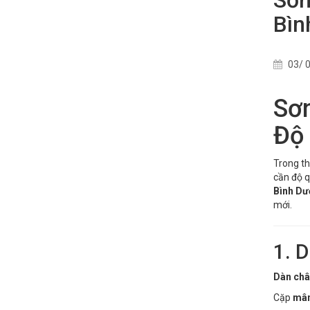
Bìn
03/ 0
Sơn
Độ
Trong th
cần độ q
Bình Dư
mới.
1. 
Dàn châ
Cặp
mâm