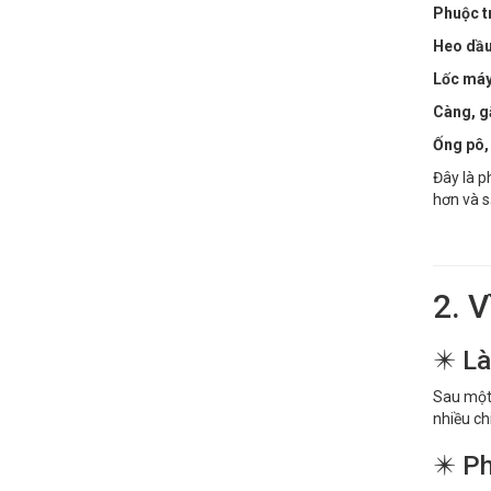
Phuộc t
Heo dầu
Lốc máy,
Càng, g
Ống pô,
Đây là p
hơn và s
2. 
✴️ L
Sau một 
nhiều chi
✴️ P