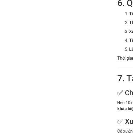
6. 
Ti
T
Xử
T
Lắ
Thời gia
7. 
✅ Ch
Hơn 10 n
khác biệ
✅ Xư
Có xưởng