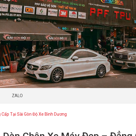
ZALO
 Cấp Tại Sài Gòn Độ Xe Bình Dương
 Dàn Chân Xe Máy Đẹp – Đẳng 