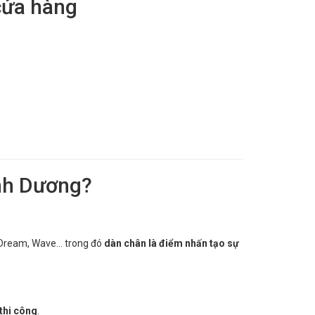
 cửa hàng
ình Dương?
n Dream, Wave… trong đó
dàn chân là điểm nhấn tạo sự
thi công
.