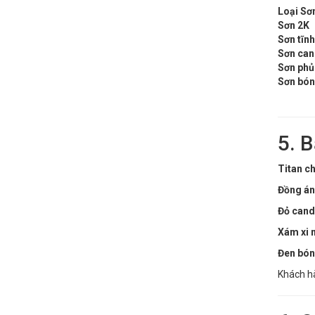
Loại Sơ
Sơn 2K
Sơn tĩnh
Sơn can
Sơn phủ 
Sơn bó
5. 
Titan c
Đồng án
Đỏ cand
Xám xi
Đen bó
Khách h