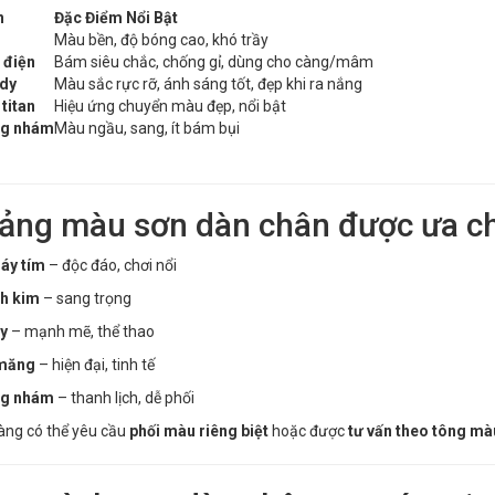
n
Đặc Điểm Nổi Bật
Màu bền, độ bóng cao, khó trầy
 điện
Bám siêu chắc, chống gỉ, dùng cho càng/mâm
dy
Màu sắc rực rỡ, ánh sáng tốt, đẹp khi ra nắng
titan
Hiệu ứng chuyển màu đẹp, nổi bật
ng nhám
Màu ngầu, sang, ít bám bụi
Bảng màu sơn dàn chân được ưa c
háy tím
– độc đáo, chơi nổi
h kim
– sang trọng
y
– mạnh mẽ, thể thao
 măng
– hiện đại, tinh tế
ng nhám
– thanh lịch, dễ phối
àng có thể yêu cầu
phối màu riêng biệt
hoặc được
tư vấn theo tông mà