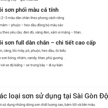
i sơn phối màu cá tính
i 2–3 màu dàn chân theo phong cách riêng
 mâm – phuộc – heo dầu đồng bộ màu sắc
 theo yêu cầu: đen đỏ, vàng đen, xám xi măng – titan…
i sơn full dàn chân – chi tiết cao cấp
 càng, lốc máy, pô, phuộc, heo dầu, ốc kiểu
 sơn bóng, nhám, candy, titan, phủ gương…
với xe độ kiểng – xe trưng bày – đi sự kiện
Các loại sơn sử dụng tại Sài Gòn 
i sử dụng những dòng sơn chất lượng cao, bám tốt và bền màu: