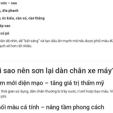
rước – sau
, đĩa phanh
 ốc kiểu, cần số, cần thắng
ắp sau
 cổ pô
hần dễ nhìn, dễ "bắt sáng" và tạo dấu ấn mạnh mẽ nếu được phối màu đ
ạch sẽ hơn rất nhiều.
Vì sao nên sơn lại dàn chân xe máy
àm mới diện mạo – tăng giá trị thẩm mỹ
thời gian sử dụng, dàn chân thường bị trầy xước, rỉ sét hoặc bạc màu. V
 phí.
hối màu cá tính – nâng tầm phong cách