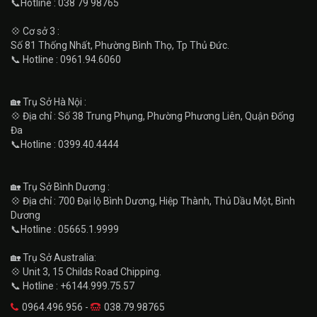
📞Hotline : 038 79 98765
💠 Cơ sở 3 :
Số 81 Thống Nhất, Phường Bình Thọ, Tp Thủ Đức.
📞 Hotline : 0961.94.6060
🏡 Trụ Sở Hà Nội :
💠 Địa chỉ : Số 38 Trung Phụng, Phường Phương Liên, Quận Đống
Đa
📞Hotline : 0399.40.4444
🏡 Trụ Sở Bình Dương :
💠 Địa chỉ : 700 Đại lộ Bình Dương, Hiệp Thành, Thủ Dầu Một, Bình
Dương
📞Hotline : 05665.1.9999
🏡 Trụ Sở Australia:
💠 Unit 3, 15 Childs Road Chipping.
📞 Hotline : +6144.999.75.57
0964.496.956 -
038.79.98765