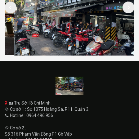
🏡 Trụ Sở Hồ Chí Minh :
💠 Cơ sở 1 : Số 1075 Hoàng Sa, P11, Quận 3.
📞 Hotline : 0964.496.956
💠 Cơ sở 2 :
Số 316 Phạm Văn Đồng P1 Gò Vấp