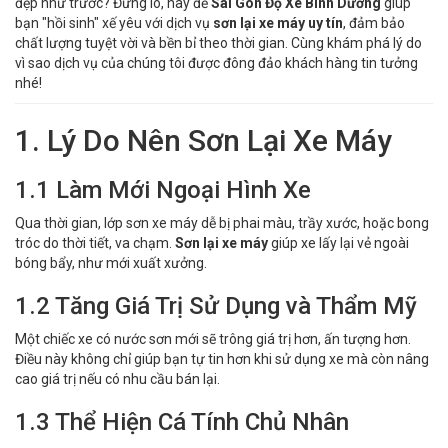
đẹp như trước? Đừng lo, hãy để
Sài Gòn Độ Xe Bình Dương
giúp
bạn "hồi sinh" xế yêu với dịch vụ
sơn lại xe máy uy tín
, đảm bảo
chất lượng tuyệt vời và bền bỉ theo thời gian. Cùng khám phá lý do
vì sao dịch vụ của chúng tôi được đông đảo khách hàng tin tưởng
nhé!
1. Lý Do Nên Sơn Lại Xe Máy
1.1 Làm Mới Ngoại Hình Xe
Qua thời gian, lớp sơn xe máy dễ bị phai màu, trầy xước, hoặc bong
tróc do thời tiết, va chạm.
Sơn lại xe máy
giúp xe lấy lại vẻ ngoài
bóng bẩy, như mới xuất xưởng.
1.2 Tăng Giá Trị Sử Dụng và Thẩm Mỹ
Một chiếc xe có nước sơn mới sẽ trông giá trị hơn, ấn tượng hơn.
Điều này không chỉ giúp bạn tự tin hơn khi sử dụng xe mà còn nâng
cao giá trị nếu có nhu cầu bán lại.
1.3 Thể Hiện Cá Tính Chủ Nhân