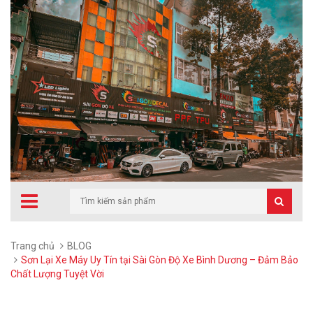
Trang chủ
BLOG
Sơn Lại Xe Máy Uy Tín tại Sài Gòn Độ Xe Bình Dương – Đảm Bảo
Chất Lượng Tuyệt Vời