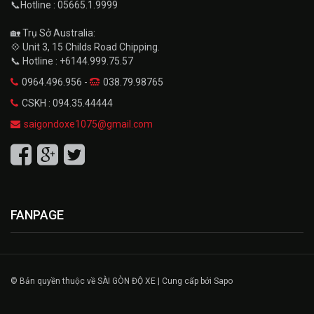
📞Hotline : 05665.1.9999
🏡 Trụ Sở Australia:
💠 Unit 3, 15 Childs Road Chipping.
📞 Hotline : +6144.999.75.57
0964.496.956 -
038.79.98765
CSKH : 094.35.44444
saigondoxe1075@gmail.com
FANPAGE
© Bản quyền thuộc về SÀI GÒN ĐỘ XE | Cung cấp bởi Sapo