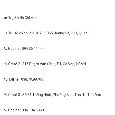
🏡 Trụ Sở Hồ Chí Minh :
💠 Trụ sở chính : Số 1075-1065 Hoàng Sa, P11, Quận 3.
📞 Hotline : 094.35.44444
💠 Cơ sở 2 : 316 Phạm Văn Đồng, P1, Gò Vấp, HCMN.
📞Hotline : 038.79.98765
💠 Cơ sở 3 : Số 81 Thống Nhất, Phường Bình Thọ, Tp Thủ Đức.
📞 Hotline : 0961.94.6060