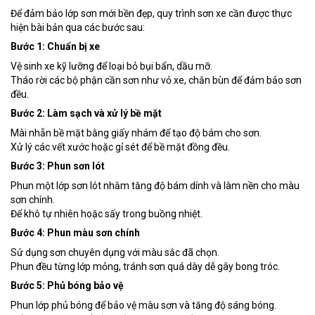
Để đảm bảo lớp sơn mới bền đẹp, quy trình sơn xe cần được thực
hiện bài bản qua các bước sau:
Bước 1: Chuẩn bị xe
Vệ sinh xe kỹ lưỡng để loại bỏ bụi bẩn, dầu mỡ.
Tháo rời các bộ phận cần sơn như vỏ xe, chắn bùn để đảm bảo sơn
đều.
Bước 2: Làm sạch và xử lý bề mặt
Mài nhẵn bề mặt bằng giấy nhám để tạo độ bám cho sơn.
Xử lý các vết xước hoặc gỉ sét để bề mặt đồng đều.
Bước 3: Phun sơn lót
Phun một lớp sơn lót nhằm tăng độ bám dính và làm nền cho màu
sơn chính.
Để khô tự nhiên hoặc sấy trong buồng nhiệt.
Bước 4: Phun màu sơn chính
Sử dụng sơn chuyên dụng với màu sắc đã chọn.
Phun đều từng lớp mỏng, tránh sơn quá dày dễ gây bong tróc.
Bước 5: Phủ bóng bảo vệ
Phun lớp phủ bóng để bảo vệ màu sơn và tăng độ sáng bóng.