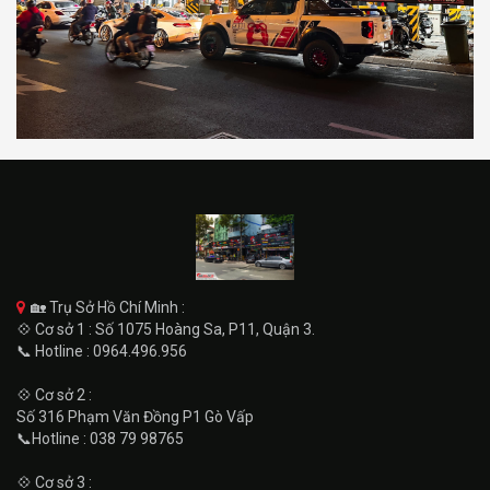
🏡 Trụ Sở Hồ Chí Minh :
💠 Cơ sở 1 : Số 1075 Hoàng Sa, P11, Quận 3.
📞 Hotline : 0964.496.956
💠 Cơ sở 2 :
Số 316 Phạm Văn Đồng P1 Gò Vấp
📞Hotline : 038 79 98765
💠 Cơ sở 3 :