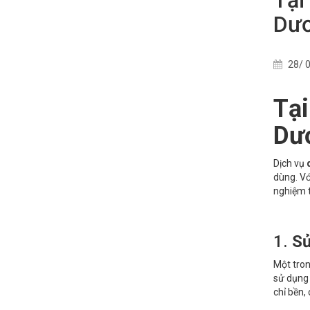
Dư
28/ 0
Tại
Dư
Dịch vụ
dùng. Vớ
nghiệm t
1.
Sử
Một tron
sử dụng 
chỉ bền,