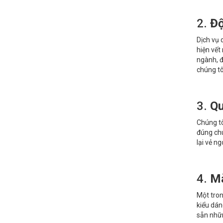
2.
Độ
Dịch vụ 
hiện vết
ngành, đ
chúng tô
3.
Qu
Chúng tô
đúng chu
lại vẻ n
4.
Mà
Một tron
kiểu dán
sẵn nhữn