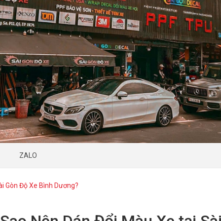
ZALO
ài Gòn Độ Xe Bình Dương?
 Sao Nên Dán Đổi Màu Xe tại Sà