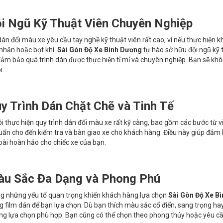
i Ngũ Kỹ Thuật Viên Chuyên Nghiệp
dán đổi màu xe yêu cầu tay nghề kỹ thuật viên rất cao, vì nếu thực hiện kh
 nhăn hoặc bọt khí.
Sài Gòn Độ Xe Bình Dương
tự hào sở hữu đội ngũ kỹ 
ảm bảo quá trình dán được thực hiện tỉ mỉ và chuyên nghiệp. Bạn sẽ không
i.
y Trình Dán Chặt Chẽ và Tinh Tế
i thực hiện quy trình dán đổi màu xe rất kỹ càng, bao gồm các bước từ việc 
ẩn cho đến kiểm tra và bàn giao xe cho khách hàng. Điều này giúp đảm b
goài hoàn hảo cho chiếc xe của bạn.
u Sắc Đa Dạng và Phong Phú
g những yếu tố quan trọng khiến khách hàng lựa chọn
Sài Gòn Độ Xe B
g film dán để bạn lựa chọn. Dù bạn thích màu sắc cổ điển, sang trọng ha
g lựa chọn phù hợp. Bạn cũng có thể chọn theo phong thủy hoặc yêu cầ