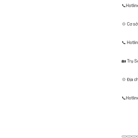
📞Hotlin
💠 Cơ sở
📞 Hotli
🏡 Trụ Sở
💠 Địa c
📞Hotlin