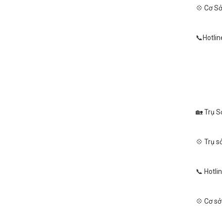
💠 Cơ Sở
📞Hotlin
🏡 Trụ S
💠 Trụ s
📞 Hotli
💠 Cơ sở