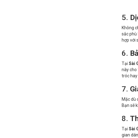
5.
Dị
Không ch
sắc phù 
hợp với 
6.
Bả
Tại
Sài 
này cho 
tróc hay
7.
Gi
Mặc dù c
Bạn sẽ k
8.
Th
Tại
Sài 
gian dán