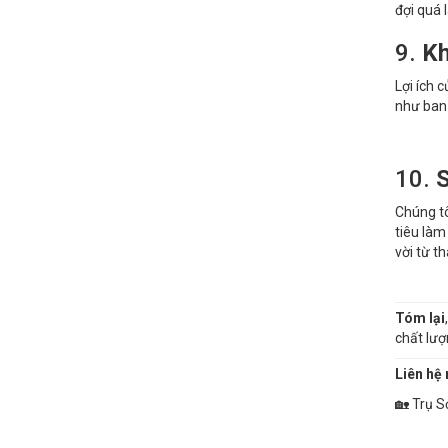
đợi quá l
9.
Kh
Lợi ích 
như ban 
10.
S
Chúng tô
tiêu làm
vời từ t
Tóm lại
chất lượ
Liên hệ 
🏡 Trụ S