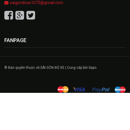
saigondoxe1075@gmail.com
FANPAGE
© Bản quyền thuộc về SÀI GÒN ĐỘ XE | Cung cấp bởi Sapo