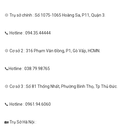
💠 Trụ sở chính : Số 1075-1065 Hoàng Sa, P11, Quận 3.
📞 Hotline : 094.35.44444
💠 Cơ sở 2 : 316 Phạm Văn Đồng, P1, Gò Vấp, HCMN.
📞Hotline : 038.79.98765
💠 Cơ sở 3 : Số 81 Thống Nhất, Phường Bình Thọ, Tp Thủ Đức.
📞 Hotline : 0961.94.6060
🏡 Trụ Sở Hà Nội :