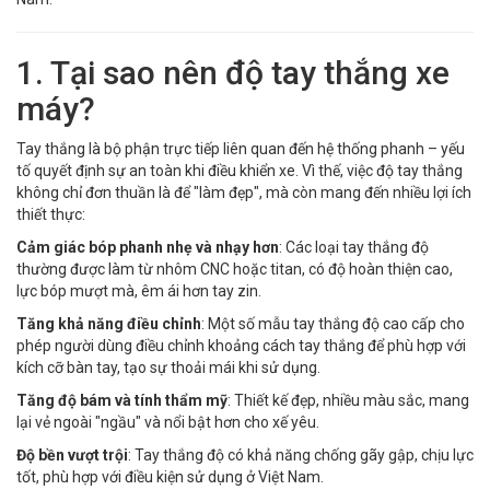
1. Tại sao nên độ tay thắng xe
máy?
Tay thắng là bộ phận trực tiếp liên quan đến hệ thống phanh – yếu
tố quyết định sự an toàn khi điều khiển xe. Vì thế, việc độ tay thắng
không chỉ đơn thuần là để "làm đẹp", mà còn mang đến nhiều lợi ích
thiết thực:
Cảm giác bóp phanh nhẹ và nhạy hơn
: Các loại tay thắng độ
thường được làm từ nhôm CNC hoặc titan, có độ hoàn thiện cao,
lực bóp mượt mà, êm ái hơn tay zin.
Tăng khả năng điều chỉnh
: Một số mẫu tay thắng độ cao cấp cho
phép người dùng điều chỉnh khoảng cách tay thắng để phù hợp với
kích cỡ bàn tay, tạo sự thoải mái khi sử dụng.
Tăng độ bám và tính thẩm mỹ
: Thiết kế đẹp, nhiều màu sắc, mang
lại vẻ ngoài "ngầu" và nổi bật hơn cho xế yêu.
Độ bền vượt trội
: Tay thắng độ có khả năng chống gãy gập, chịu lực
tốt, phù hợp với điều kiện sử dụng ở Việt Nam.