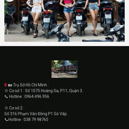
🏡 Trụ Sở Hồ Chí Minh :
💠 Cơ sở 1 : Số 1075 Hoàng Sa, P11, Quận 3.
📞 Hotline : 0964.496.956
💠 Cơ sở 2 :
Số 316 Phạm Văn Đồng P1 Gò Vấp
📞Hotline : 038 79 98765