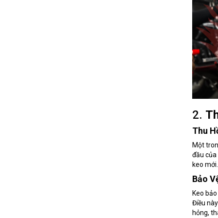
2.
Th
Thu Hồ
Một tron
đầu của 
keo mới.
Bảo Vệ
Keo bảo 
Điều này
hỏng, th