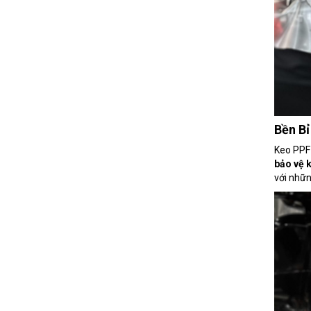
Bền B
Keo PPF 
bảo vệ k
với nhữn