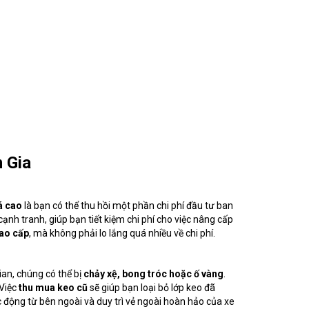
 Gia
á cao
là bạn có thể thu hồi một phần chi phí đầu tư ban
nh tranh, giúp bạn tiết kiệm chi phí cho việc nâng cấp
ao cấp
, mà không phải lo lắng quá nhiều về chi phí.
ian, chúng có thể bị
chảy xệ, bong tróc hoặc ố vàng
.
 Việc
thu mua keo cũ
sẽ giúp bạn loại bỏ lớp keo đã
ác động từ bên ngoài và duy trì vẻ ngoài hoàn hảo của xe