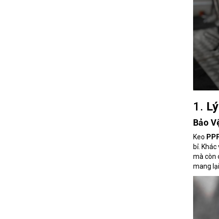
1.
Lý
Bảo Vệ
Keo
PPF
bỉ. Khác
mà còn 
mang lại