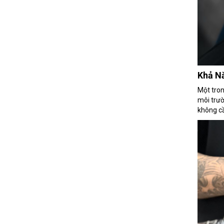
Khả N
Một tro
môi trườ
không cầ