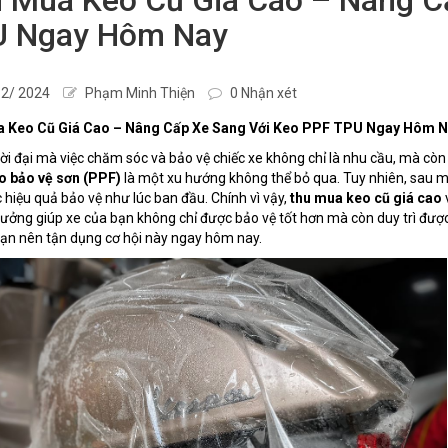
 Ngay Hôm Nay
2/ 2024
Phạm Minh Thiện
0 Nhận xét
 Keo Cũ Giá Cao – Nâng Cấp Xe Sang Với Keo PPF TPU Ngay Hôm N
ời đại mà việc chăm sóc và bảo vệ chiếc xe không chỉ là nhu cầu, mà còn là 
o bảo vệ sơn (PPF)
là một xu hướng không thể bỏ qua. Tuy nhiên, sau mộ
 hiệu quả bảo vệ như lúc ban đầu. Chính vì vậy,
thu mua keo cũ giá cao
tưởng giúp xe của bạn không chỉ được bảo vệ tốt hơn mà còn duy trì đượ
bạn nên tận dụng cơ hội này ngay hôm nay.