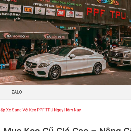
ZALO
Cấp Xe Sang Với Keo PPF TPU Ngay Hôm Nay
 Mua Keo Cũ Giá Cao – Nâng C