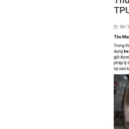
TPU
06/ 1
Thu Mua
Trong th
dụng
ke
giữ được
pháp lý 
tại sao 