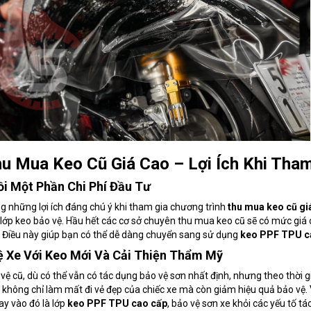
u Mua Keo Cũ Giá Cao – Lợi Ích Khi Tham
i Một Phần Chi Phí Đầu Tư
g những lợi ích đáng chú ý khi tham gia chương trình
thu mua keo cũ gi
lớp keo bảo vệ. Hầu hết các cơ sở chuyên thu mua keo cũ sẽ có mức giá cạ
 Điều này giúp bạn có thể dễ dàng chuyển sang sử dụng
keo PPF TPU c
 Xe Với Keo Mới Và Cải Thiện Thẩm Mỹ
vệ cũ, dù có thể vẫn có tác dụng bảo vệ sơn nhất định, nhưng theo thời g
 không chỉ làm mất đi vẻ đẹp của chiếc xe mà còn giảm hiệu quả bảo vệ.
ay vào đó là lớp
keo PPF TPU cao cấp
, bảo vệ sơn xe khỏi các yếu tố t