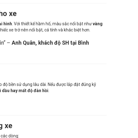
ho xe
i hình
. Với thiết kế hầm hố, màu sắc nổi bật như
vàng
iếc xe trở nên nổi bật, cá tính và khác biệt hơn.
ìn” –
Anh Quân, khách độ SH tại Bình
 độ bền sử dụng lâu dài. Nếu được lắp đặt đúng kỹ
ì dầu hay mất độ đàn hồi
.
g xe
 các dòng: