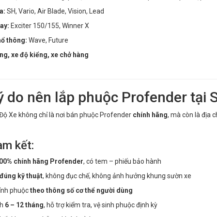
a:
SH, Vario, Air Blade, Vision, Lead
ay:
Exciter 150/155, Winner X
hổ thông:
Wave, Future
ng, xe độ kiểng, xe chở hàng
Lý do nên lắp phuộc Profender tại
Độ Xe không chỉ là nơi bán phuộc Profender
chính hãng
, mà còn là địa c
am kết:
00% chính hãng Profender
, có tem – phiếu bảo hành
 đúng kỹ thuật
, không đục chế, không ảnh hưởng khung sườn xe
ỉnh phuộc
theo thông số cơ thể người dùng
nh
6 – 12 tháng
, hỗ trợ kiểm tra, vệ sinh phuộc định kỳ