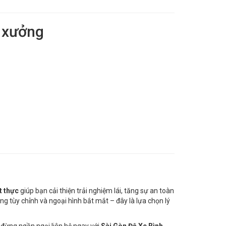
i xưởng
t thực
giúp bạn cải thiện trải nghiệm lái, tăng sự an toàn
g tùy chỉnh và ngoại hình bắt mắt – đây là lựa chọn lý
, đừng ngần ngại liên hệ ngay với
Sài Gòn Độ Xe Bình