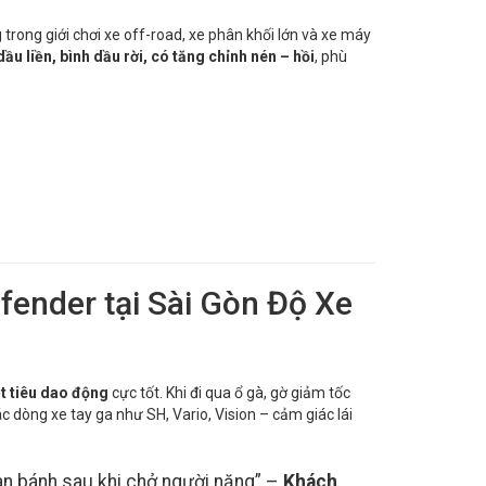
trong giới chơi xe off-road, xe phân khối lớn và xe máy
dầu liền, bình dầu rời, có tăng chỉnh nén – hồi
, phù
ofender tại Sài Gòn Độ Xe
ệt tiêu dao động
cực tốt. Khi đi qua ổ gà, gờ giảm tốc
 dòng xe tay ga như SH, Vario, Vision – cảm giác lái
àn bánh sau khi chở người nặng” –
Khách