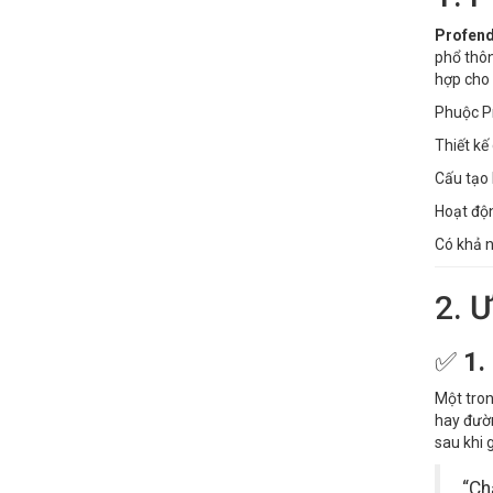
Profen
phổ thôn
hợp cho 
Phuộc Pr
Thiết kế
Cấu tạo 
Hoạt độn
Có khả n
2. Ư
✅
1.
Một tron
hay đườn
sau khi 
“Ch