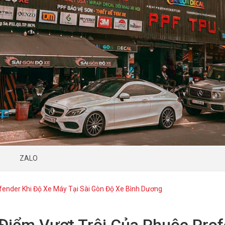
ZALO
fender Khi Độ Xe Máy Tại Sài Gòn Độ Xe Bình Dương
Điểm Vượt Trội Của Phuộc Prof