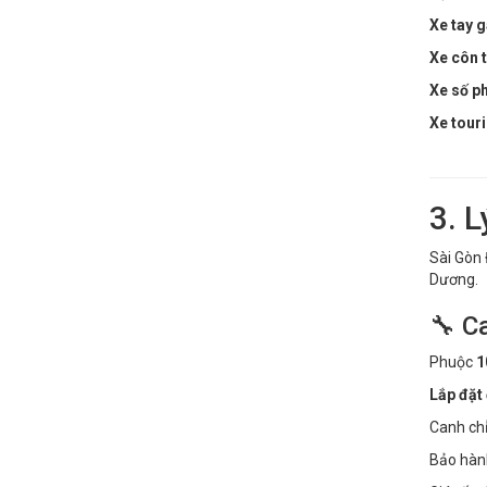
Xe tay g
Xe côn t
Xe số p
Xe touri
3. 
Sài Gòn 
Dương.
🔧 C
Phuộc
1
Lắp đặt
Canh ch
Bảo hà