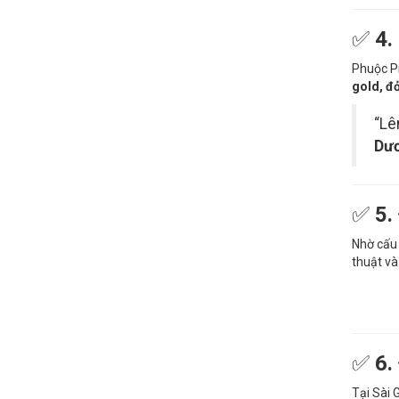
✅
4.
Phuộc P
gold, đỏ
“Lê
Dươ
✅
5.
Nhờ cấu
thuật và
✅
6.
Tại Sài 