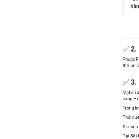
hàn
✅
2.
Phuộc P
thế lớn 
✅
3.
Một số d
cứng – 
Trọng lư
Thói que
Địa hình
Tại Sài