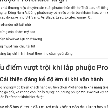
der
là thương hiệu chuyên sản xuất phuộc nhún đến từ Thái Lan, nổi tiếng 
g tại Đông Nam Á. Dòng phuộc này có nhiều phiên bản khác nhau:
bình 
các dòng xe như SH, Vario, Air Blade, Lead, Exciter, Winner X…
ofender nổi bật nhờ:
 cứng cáp, thẩm mỹ cao
bền bỉ với vật liệu chất lượng
g mượt mà, chịu tải tốt
ăng tùy chỉnh linh hoạt theo nhu cầu người dùng
u điểm vượt trội khi lắp phuộc Pr
 Cải thiện đáng kể độ êm ái khi vận hành
g những lý do khiến khách hàng ưu tiên chọn Profender là
khả năng tri
g gồ ghề, xe không còn “nhảy dựng” như dùng phuộc zin. Đặc biệt với các
gắn Profender khác biệt rõ rệt.
ạy phố hay đi tour đều mượt mà, không còn đau lưng hay s