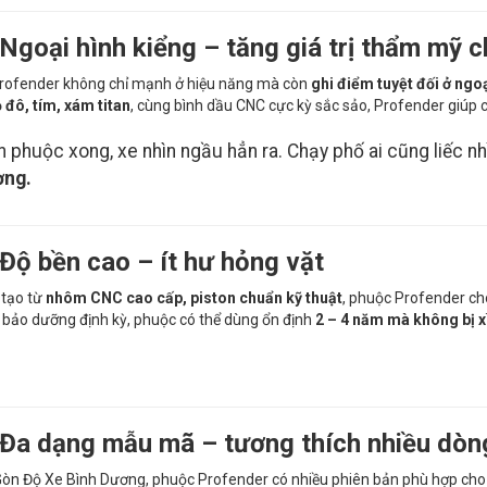
 Ngoại hình kiểng – tăng giá trị thẩm mỹ c
rofender không chỉ mạnh ở hiệu năng mà còn
ghi điểm tuyệt đối ở ngoạ
 đô, tím, xám titan
, cùng bình dầu CNC cực kỳ sắc sảo, Profender giúp ch
n phuộc xong, xe nhìn ngầu hẳn ra. Chạy phố ai cũng liếc nh
ng.
 Độ bền cao – ít hư hỏng vặt
 tạo từ
nhôm CNC cao cấp, piston chuẩn kỹ thuật
, phuộc Profender cho
 bảo dưỡng định kỳ, phuộc có thể dùng ổn định
2 – 4 năm mà không bị x
 Đa dạng mẫu mã – tương thích nhiều dòn
Gòn Độ Xe Bình Dương, phuộc Profender có nhiều phiên bản phù hợp cho