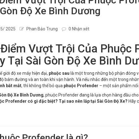
 Gòn Độ Xe Bình Dương
5/ 2025
Phan Bảo Trung
0 Nhận xét
Điểm Vượt Trội Của Phuộc P
 Tại Sài Gòn Độ Xe Bình D
ế giới độ xe máy hiện đại,
phuộc sau
là một trong những bộ phận đóng va
, độ bám đường và an toàn khi vận hành. Và nếu nhắc đến một trong nhữ
ình bắt mắt
, thì không thể bỏ qua
phuộc Profender
– một sản phẩm nổi b
Gòn Độ Xe Bình Dương
, phuộc Profender đang là lựa chọn hàng đầu cho
c Profender có gì đặc biệt? Tại sao nên lắp tại Sài Gòn Độ Xe?
Hãy cù
Phuộc Profender là gì?