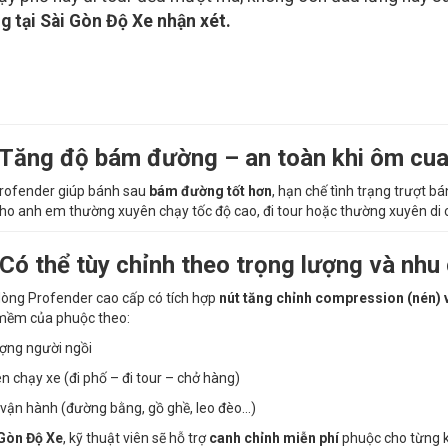
g tại Sài Gòn Độ Xe nhận xét.
 Tăng độ bám đường – an toàn khi ôm cua
rofender giúp bánh sau
bám đường tốt hơn
, hạn chế tình trạng trượt b
cho anh em thường xuyên chạy tốc độ cao, đi tour hoặc thường xuyên di
 Có thể tùy chỉnh theo trọng lượng và nhu
òng Profender cao cấp có tích hợp
nút tăng chỉnh compression (nén) 
mềm của phuộc theo:
ợng người ngồi
n chạy xe (đi phố – đi tour – chở hàng)
 vận hành (đường bằng, gồ ghề, leo đèo…)
 Gòn Độ Xe
, kỹ thuật viên sẽ hỗ trợ
canh chỉnh miễn phí
phuộc cho từng kh