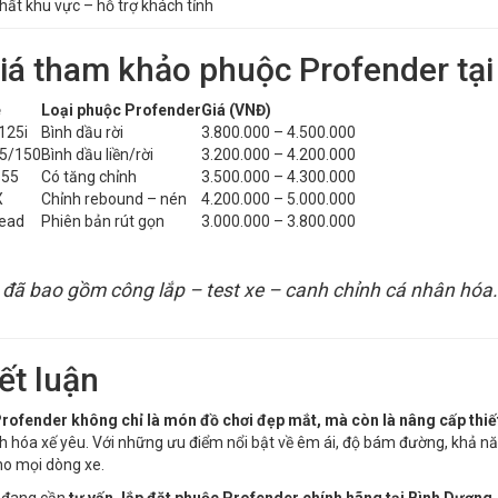
nhất khu vực – hỗ trợ khách tỉnh
Giá tham khảo phuộc Profender tạ
e
Loại phuộc Profender
Giá (VNĐ)
125i
Bình dầu rời
3.800.000 – 4.500.000
25/150
Bình dầu liền/rời
3.200.000 – 4.200.000
155
Có tăng chỉnh
3.500.000 – 4.300.000
X
Chỉnh rebound – nén
4.200.000 – 5.000.000
Lead
Phiên bản rút gọn
3.000.000 – 3.800.000
 đã bao gồm công lắp – test xe – canh chỉnh cá nhân hóa.
ết luận
rofender không chỉ là món đồ chơi đẹp mắt, mà còn là nâng cấp thiế
nh hóa xế yêu. Với những ưu điểm nổi bật về êm ái, độ bám đường, khả năn
o mọi dòng xe.
 đang cần
tư vấn, lắp đặt phuộc Profender chính hãng tại Bình Dương