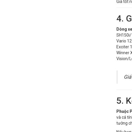
Giá tốt 
4. 
Dòng x
SH150i/
Vario 1
Exciter 
Winner 
Vision/
Giá
5. K
Phuộc P
và cá tí
tưởng ch
Nếu bạn