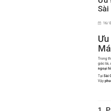
Sài
16/ 0
Ưu 
Máy
Trong th
giác lái
ngoại h
Tại
Sài 
Vậy
phuộ
1. 