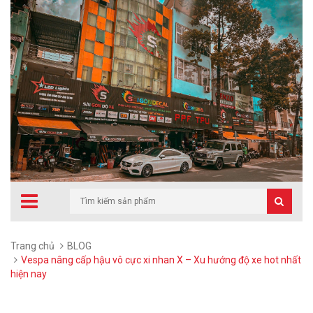
Trang chủ
BLOG
Vespa nâng cấp hậu vô cực xi nhan X – Xu hướng độ xe hot nhất
hiện nay