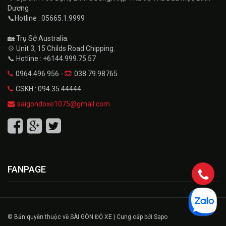
Dương
📞Hotline : 05665.1.9999
🏡 Trụ Sở Australia:
💠 Unit 3, 15 Childs Road Chipping.
📞 Hotline : +6144.999.75.57
0964.496.956 -
038.79.98765
CSKH : 094.35.44444
saigondoxe1075@gmail.com
FANPAGE
© Bản quyền thuộc về SÀI GÒN ĐỘ XE | Cung cấp bởi Sapo