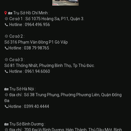
🏡 Trụ Sở Hồ Chí Minh :
💠 Cơ sở 1 : Số 1075 Hoàng Sa, P11, Quận 3.
📞 Hotline : 0964.496.956
💠 Cơ sở 2 :
Số 316 Phạm Văn Đồng P1 Gò Vấp
📞Hotline : 038 79 98765
💠 Cơ sở 3 :
Số 81 Thống Nhất, Phường Bình Thọ, Tp Thủ Đức.
📞 Hotline : 0961.94.6060
🏡 Trụ Sở Hà Nội :
💠 Địa chỉ : Số 38 Trung Phụng, Phường Phương Liên, Quận Đống
Đa
📞Hotline : 0399.40.4444
🏡 Trụ Sở Bình Dương :
💠 Địa chỉ : 700 Đại lộ Bình Dương, Hiệp Thành, Thủ Dầu Một, Bình