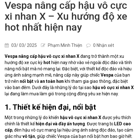
Vespa nâng cấp hậu vô cực
xi nhan X – Xu hướng độ xe
hot nhất hiện nay
03/ 03/ 2025
Phạm Minh Thiện
0 Nhận xét
Vespa nâng cấp hậu vô cực xi nhan X
đang trở thành một xu
hướng độ xe cực kỳ
hot
hiện nay nhờ vào vẻ ngoài độc đáo và tính
năng nổi bật mà nó mang lại. Đặc biệt, với thiết kế độc đáo và hiệu
ứng ánh sáng mạnh mẽ, nâng cấp này giúp chiếc
Vespa
của bạn
trở nên
nổi bật
và
an toàn hơn
khi tham gia giao thông, đặc biệt
vào ban đêm. Dưới đây là những lý do tại sao
hậu vô cực xi nhan X
lại đang làm mưa làm gió trong cộng đồng yêu xe hiện nay.
1. Thiết kế hiện đại, nổi bật
Một trong những lý do khiến
hậu vô cực xi nhan X
được yêu thích
chính là thiết kế
hiện đại và đầy ấn tượng
. Được trang bị
LED cao
cấp
, đèn hậu vô cực mang lại hiệu ứng ánh sáng độc đáo, tạo cảm
giác như
vô tận
, giúp chiếc Vespa của bạn nổi bật hơn bao giờ hết.