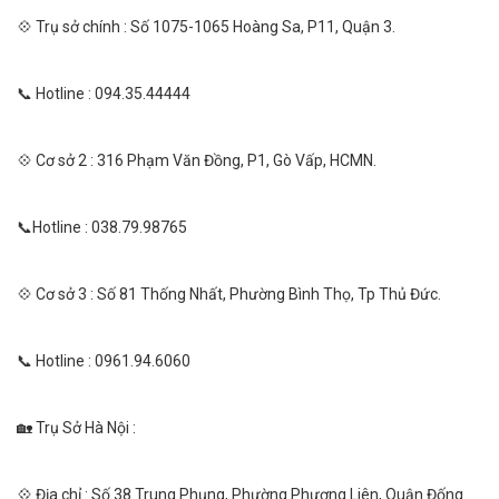
💠 Trụ sở chính : Số 1075-1065 Hoàng Sa, P11, Quận 3.
📞 Hotline : 094.35.44444
💠 Cơ sở 2 : 316 Phạm Văn Đồng, P1, Gò Vấp, HCMN.
📞Hotline : 038.79.98765
💠 Cơ sở 3 : Số 81 Thống Nhất, Phường Bình Thọ, Tp Thủ Đức.
📞 Hotline : 0961.94.6060
🏡 Trụ Sở Hà Nội :
💠 Địa chỉ : Số 38 Trung Phụng, Phường Phương Liên, Quận Đống