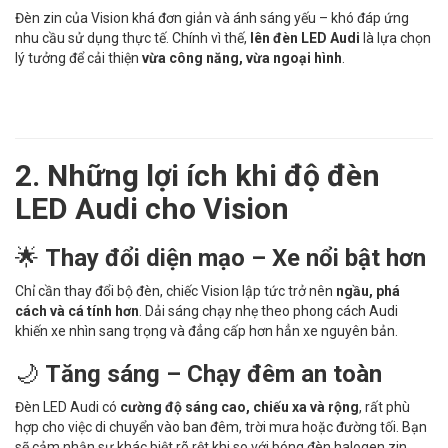
Đèn zin của Vision khá đơn giản và ánh sáng yếu – khó đáp ứng
nhu cầu sử dụng thực tế. Chính vì thế,
lên đèn LED Audi
là lựa chọn
lý tưởng để cải thiện
vừa công năng, vừa ngoại hình
.
2. Những lợi ích khi độ đèn
LED Audi cho Vision
🌟
Thay đổi diện mạo – Xe nổi bật hơn
Chỉ cần thay đổi bộ đèn, chiếc Vision lập tức trở nên
ngầu, phá
cách và cá tính hơn
. Dải sáng chạy nhẹ theo phong cách Audi
khiến xe nhìn sang trọng và đẳng cấp hơn hẳn xe nguyên bản.
🌙
Tăng sáng – Chạy đêm an toàn
Đèn LED Audi có
cường độ sáng cao, chiếu xa và rộng
, rất phù
hợp cho việc di chuyển vào ban đêm, trời mưa hoặc đường tối. Bạn
sẽ cảm nhận sự khác biệt rõ rệt khi so với bóng đèn halogen zin.