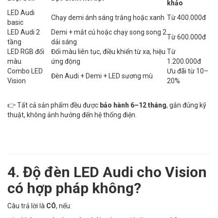
khảo
LED Audi
Chạy demi ánh sáng trắng hoặc xanh
Từ 400.000đ
basic
LED Audi 2
Demi + mắt cú hoặc chạy song song 2
Từ 600.000đ
tầng
dải sáng
LED RGB đổi
Đổi màu liên tục, điều khiển từ xa, hiệu
Từ
màu
ứng động
1.200.000đ
Combo LED
Ưu đãi từ 10–
Đèn Audi + Demi + LED sương mù
Vision
20%
👉 Tất cả sản phẩm đều được
bảo hành 6–12 tháng
, gắn đúng kỹ
thuật, không ảnh hưởng đến hệ thống điện.
4. Độ đèn LED Audi cho Vision
có hợp pháp không?
Câu trả lời là
CÓ
, nếu: