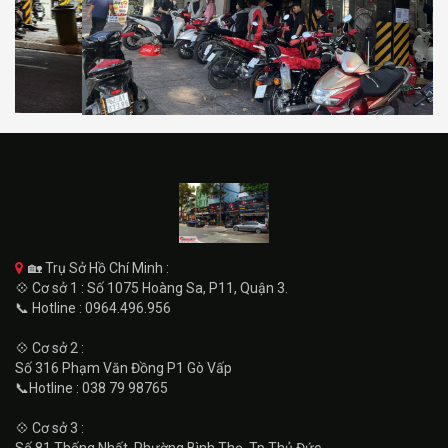
🏡 Trụ Sở Hồ Chí Minh :
💠 Cơ sở 1 : Số 1075 Hoàng Sa, P11, Quận 3.
📞 Hotline : 0964.496.956
💠 Cơ sở 2 :
Số 316 Phạm Văn Đồng P1 Gò Vấp
📞Hotline : 038 79 98765
💠 Cơ sở 3 :
Số 81 Thống Nhất, Phường Bình Thọ, Tp Thủ Đức.